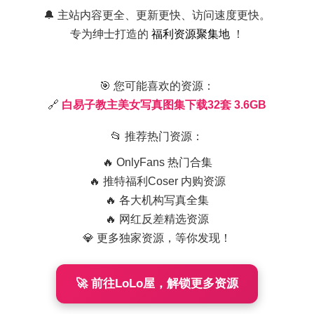
🔔 主站内容更全、更新更快、访问速度更快。
专为绅士打造的
福利资源聚集地
！
白易子教主写真集32套下载
🎯 您可能喜欢的资源：
2025-6-29 11:31
|
典藏资源
|
2
🔗
白易子教主美女写真图集下载32套 3.6GB
1283 字
|
5 分钟
📂 推荐热门资源：
今的写真圈子里，白易子教主这个名字早已成为不少粉丝心中的
🔥 OnlyFans 热门合集
主，白易子教主以独特的魅力和精致的图集吸引了众多追随者。
🔥 推特福利Coser 内购资源
格著称，让每一次浏览都如亲临现场般令人沉醉。今天，我们就来
🔥 各大机构写真全集
3.6GB，方便大家一键下载收藏。
🔥 网红反差精选资源
原页面:
白易子教主美女写真图集下载32套 3.6GB
💎 更多独家资源，等你发现！
子教主的写真内容向来以美女主题为核心，每一套图集都精心打造
🚀 前往LoLo屋，解锁更多资源
覆盖了从日常休闲到艺术写真的全谱系，比如清新自然的户外系
的城市夜景。每套图集都像一个小故事，通过镜头捕捉她的举手