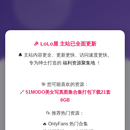
🎉 LoLo屋 主站已全面更新
🔔 主站内容更全、更新更快、访问速度更快。
专为绅士打造的
福利资源聚集地
！
51MODO写真合集21套高清下载
🎯 您可能喜欢的资源：
2025-6-29 11:48
|
古风cosplay
|
2025-6-29 11:48
824 字
|
3 分钟
🔗
51MODO美女写真图集合集打包下载21套
6GB
第一次看到51MODO的写真合集时，我就被那种独特的
📂 推荐热门资源：
拍摄风格深深吸引。这个包含21套作品、总量达6GB的
高清图包，完美呈现了摄影师与模特的默契配合。
🔥 OnlyFans 热门合集