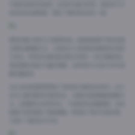
中演绎各种时尚造型。私房系列最为特别，柔和的灯光
和亲密的拍摄角度，展现了模特更私密的一面。
模特的镜头表现力也值得称道。她能够根据不同的拍摄
主题快速调整状态，从清纯可人到成熟性感都驾驭得游
刃有余。特别是在第8套的黑白写真中，她仅用眼神和
微表情就传递出丰富的情感，这种表现力在如今的写真
圈实属难得。
这6GB的高清原图保留了每张照片最真实的细节。放大
后可以看到模特的每根发丝、衣服的每道褶皱都清晰可
见。后期调色也很有特点，不是简单的滤镜堆砌，而是
根据不同场景做了精细调整，既保持了照片的真实感，
又提升了整体的艺术性。