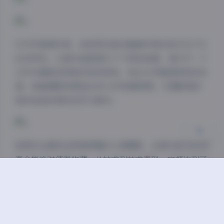
夜间模式
Sans Serif
Serif
作为写真爱好者，我觉得这套合集最珍贵的地方在于它
的多样性。21套作品就像21个不同的故事，每打开一个
浅阴影
深阴影
文件夹都能获得新的视觉享受。而且文件整理得很有条
理，每套都配有原始RAW文件和精修图，对摄影爱好
关闭
日落
暗化
灰度
者来说是非常好的学习素材。
如果你也喜欢这种高质量的人像摄影，这套51MODO写
真合集绝对值得收藏。从技术到艺术表现，它都达到了
专业级水准，6GB的容量更是保证了每张图片的最佳画
质。建议在光线充足的显示器上欣赏，这样才能完全感
受到这些作品的魅力。