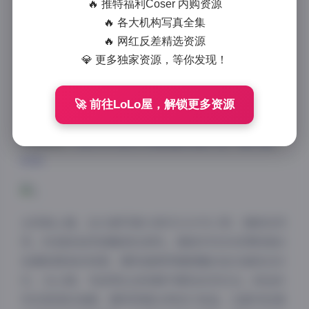
🔥 推特福利Coser 内购资源
这些写真作品最令人印象深刻的是光影的运用。摄影师
🔥 各大机构写真全集
特别擅长利用自然光线，在室内外场景中都能捕捉到最
🔥 网红反差精选资源
柔和的光影效果。无论是清晨阳光透过百叶窗的斑驳光
💎 更多独家资源，等你发现！
影，还是黄昏时分温暖的侧逆光，都让画面充满了层次
感。我最喜欢第15套在咖啡馆拍摄的那组，模特倚窗而
🚀 前往LoLo屋，解锁更多资源
坐，阳光在她发丝间跳跃的画面简直美得让人屏息。
本期链接:
51MODO美女写真图集合集打包下载21套
6GB
从风格上看，这21套写真大致可以分为三类：清新自然
风、时尚街拍风和唯美私房风。清新系列多采用明亮的
色调和简单的构图，模特通常穿着素雅的连衣裙或白衬
衫，在公园、书店等生活场景中展现自然状态。街拍系
列则更具时尚感，模特穿着当季流行单品，在都市街景