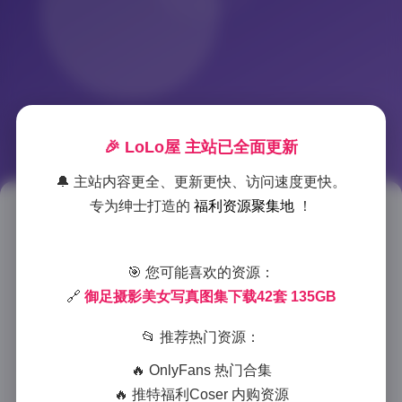
🎉 LoLo屋 主站已全面更新
🔔 主站内容更全、更新更快、访问速度更快。
专为绅士打造的
福利资源聚集地
！
御足摄影42套美女写真下载
135GB
🎯 您可能喜欢的资源：
2025-7-15 19:25
|
典藏资源
|
2025-7-15 19:25
🔗
御足摄影美女写真图集下载42套 135GB
961 字
|
4 分钟
📂 推荐热门资源：
作为一名专注于人像摄影的资深摄影师，我很荣幸能分
🔥 OnlyFans 热门合集
享这个独特的写真项目：御足摄影美女写真图集。这次
🔥 推特福利Coser 内购资源