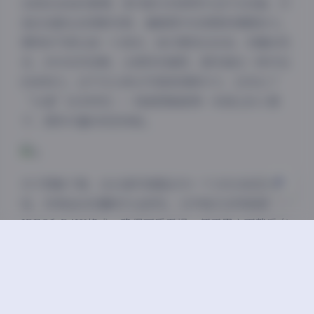
出轻松自由的意境；室内部分则使用专业灯光设备，打
夜间模式
造出戏剧化的阴影效果，增强图片的深度和情感张力。
Sans Serif
Serif
模特的气质也是一大亮点，她们展现出自信、优雅的风
采，动作自然流畅，从微笑到凝思，都传递出一种内在
浅阴影
深阴影
的亲和力。这不仅让美女写真更具吸引力，还优化了
“42套”的多样性——每套图集都像一本独立的小册
关闭
日落
暗化
灰度
子，提供丰富的视觉体验。
关于图集下载，这42套写真整合为一个135GB的完整
包，非常适合收藏或专业研究。文件格式采用高清
JPEG和RAW格式，确保画质无损，便于用户下载后直
接欣赏或用于创意项目。作为摄影师，我建议在下载时
注意存储空间，135GB的容量意味着海量内容，涵盖了
从前期拍摄花絮到后期成品，让您能深入了解整个创作
过程。总之，这套御足摄影美女写真图集是摄影艺术的