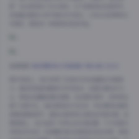
影”在这里得到了充分体现，它不是简单的足部特写，
而是融合整体人物气质的艺术表达，让观众在欣赏美女
写真时，感受到一种独特的视觉冲击。
高清图册:
御足摄影美女写真图集下载42套 135GB
图片风格上，我们采用了多变的手法来增强艺术感染
力。整体风格偏向唯美与写实结合，色调以暖色系为
主，营造出温馨浪漫的氛围。在后期处理中，我特别注
意了光影对比，通过柔和的打光技术，突出模特的肌肤
质感和脚部细节，避免过度修饰以保持自然真实感。拍
摄氛围上，我们选择了多样化的环境设置：户外场景多
利用自然光线，如清晨的微光或黄昏的金色余晖，营造