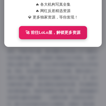
的作品合集包含了42套完整的写真系列，总容量高达
🔥 各大机构写真全集
135GB，简直就是摄影爱好者和收藏家的宝藏。让我从
🔥 网红反差精选资源
专业角度为您解析这套图集的魅力所在，从写真内容、
💎 更多独家资源，等你发现！
图片风格到拍摄氛围，每一个细节都凝聚了我们的匠
心。
🚀 前往LoLo屋，解锁更多资源
首先，写真内容方面，御足摄影系列的核心在于捕捉女
性的优雅与魅力，尤其聚焦于脚部的艺术表现。42套不
同的主题写真，涵盖了从日常休闲到唯美艺术的多样场
景。例如，有的套图以自然风光为背景，模特在阳光下
漫步沙滩或公园，展现轻松惬意的日常生活；另一部分
则偏向室内棚拍，通过精致的道具和布景，突出脚部线
条的柔美曲线。每套写真都经过精心策划，确保画面内
容连贯且富有故事感——从模特的第一视角到全身特
写，都力求呈现真实而动人的瞬间。关键词“御足摄