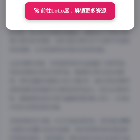
这位创作者的作品最鲜明的特点在于她对光影的极致运
🚀 前往LoLo屋，解锁更多资源
用。在多数作品中，柔和的光线如同月光般倾泻而下，
为画面蒙上一层朦胧的纱幔。她尤其擅长运用蓝调时刻
的光线，将人物与场景完美融合，营造出介于现实与梦
境之间的奇妙氛围。这种光影处理手法不仅赋予作品独
特的质感，也为观者带来沉浸式的视觉体验。
从创作题材来看，月球造梦家的作品涵盖了多种风格。
有时是清新自然的日常写真，捕捉阳光穿过发丝的瞬
间；有时是富有戏剧张力的人像创作，通过夸张的服饰
造型和强烈的明暗对比展现视觉冲击力。但无论何种风
格，都能感受到创作者对画面构图的精心设计，以及她
对色彩运用的独到见解。
在短视频创作方面，52支作品各具特色。有的通过慢镜
头展现衣袂飘飞的动态美感，有的利用转场特效制造时
空穿梭的错觉。特别值得一提的是她对音乐的选择与画