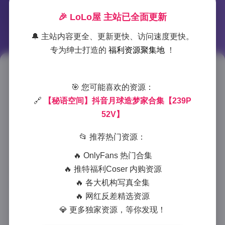
🎉 LoLo屋 主站已全面更新
🔔 主站内容更全、更新更快、访问速度更快。
专为绅士打造的
福利资源聚集地
！
抖音月球造梦家写真集锦239张
🎯 您可能喜欢的资源：
+52视频
🔗
【秘语空间】抖音月球造梦家合集【239P
52V】
2025-7-16 12:05
|
秀人资源
|
2025-7-16 12:05
800 字
|
3 分钟
📂 推荐热门资源：
在抖音平台上活跃着一位以”月球造梦家”为名的视觉
🔥 OnlyFans 热门合集
创作者，她通过239张精美写真和52支创意短视频，打
🔥 推特福利Coser 内购资源
造出一个充满梦幻色彩的影像宇宙。这些作品不仅展现
🔥 各大机构写真全集
🔥 网红反差精选资源
了独特的审美风格，更构建了一个令人神往的视觉秘
💎 更多独家资源，等你发现！
境。