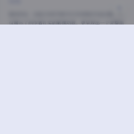
52V】
整体而言，这组239张写真与52支视频的作品合集，不
仅展示了创作者扎实的影像功底，更呈现出一个完整而
独特的视觉世界。每张照片、每段视频都像是从梦境中
截取的片段，邀请观者暂时逃离现实，沉浸在这个由光
影编织的秘境之中。
丝袜
抖音
秘语空间
美腿
蜜桃臀
高颜值
豆
上一篇
下一篇