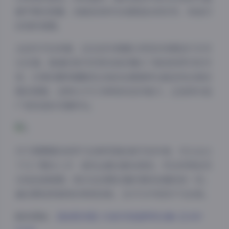
面节奏的把握，总能恰到好处地营造出或空灵、或迷幻
的视听氛围。
从创作手法来看，这位创作者擅长将现实场景进行艺术
化处理。普通的室内空间在她的镜头下能变成梦幻的月
宫，日常的服饰搭配经过她的创意演绎也能呈现出高定
般的质感。这种化平凡为神奇的创作能力，正是其作品
广受欢迎的关键所在。
夜间模式
Sans Serif
Serif
对于想要模仿或学习这种风格的新手创作者，可以从以
下几个要点入手：首先注重光影的把控，学会利用自然
浅阴影
深阴影
光线创造氛围；其次在后期处理时保持色调的统一性；
最后要培养独特的审美视角，在平凡中发现不凡的美。
关闭
日落
暗化
灰度
跳转原帖:
【秘语空间】抖音月球造梦家合集【239P