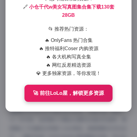
2025-7-18 13:37
|
抖音网红
|
2025-7-18 13:37
🔗
小仓千代w美女写真图集合集下载130套
1004 字
|
4 分钟
28GB
午后三点钟的阳光斜斜照进工作室，木质置物架上整齐
📂 推荐热门资源：
码放的移动硬盘正闪烁着幽蓝光点。当指尖触碰到标
🔥 OnlyFans 热门合集
注”千代w全辑”的存储设备时，仿佛能听见快门声在
🔥 推特福利Coser 内购资源
数字海洋里轻轻荡漾。这份精心整理的28GB影像档
🔥 各大机构写真全集
案，将带您系统解析这位现象级写真博主的视觉密码。
🔥 网红反差精选资源
💎 更多独家资源，等你发现！
🚀 前往LoLo屋，解锁更多资源
小仓千代w的影像宇宙由130套完整作品构建，每一帧
画面都在诉说日系写真的进化轨迹。初期作品《春待
ち》系列里，她穿着水手服站在樱花纷落的铁道旁，柔
焦镜头下的面庞还带着少女的青涩。随着摄影技术的迭
代，《霓虹物语》系列开始尝试赛博霓虹风格，荧光色