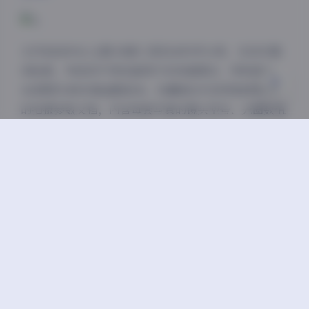
关闭
日落
暗化
灰度
文件包按年份-主题-场景三级目录科学分类，支持关键
词检索。考虑到不同设备用户的观看需求，特别提供
4K原图与移动端适配版本。收藏者还可获得独家整理
的拍摄参数文档，内含每套写真的镜头型号、光圈数值
及布光示意图，堪称视觉创作的活体教科书。
当夜幕降临时分，打开这份光影档案库，从2017年初试
镜头的生涩到2023年收放自如的表现，28GB的数字载
体不仅承载着视觉盛宴，更完整记录了当代网络美学的
一个鲜活切片。那些定格的瞬间正在硬盘里安静呼吸，
等待与知音者的下一次邂逅。