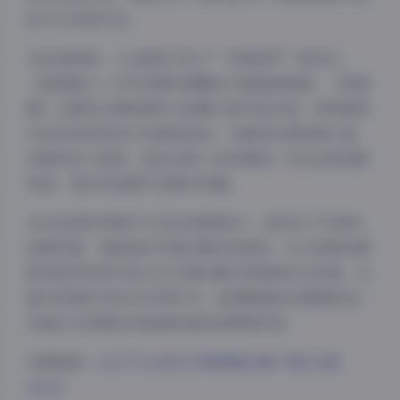
粒产生材质对话。
在妆造领域，小仓团队开创了”矛盾美学”新范式。
《暗黑甜心》系列将哥特烟熏妆与蓬蓬裙混搭，《机械
姬》主题则让精致裸妆与金属义肢形成反差。特别值得
关注的是发型设计的演进轨迹，从最初的清纯黑长直，
到渐变色大波浪，直至近期《未来遗迹》中的全息投影
挑染，每次改变都引发模仿风潮。
28GB的数字图包不仅包含高清成片，更收录了珍贵的
拍摄花絮。某组森系写真的幕后视频里，可以观察到摄
影师如何利用手持LED灯模拟晨光穿透树叶的效果。在
夜间模式
都市夜景系列的RAW原片中，能清晰看到后期团队如
何通过分层调色将普通街道变成赛博空间。
Sans Serif
Serif
本期链接:
小仓千代w美女写真图集合集下载130套
浅阴影
深阴影
28GB