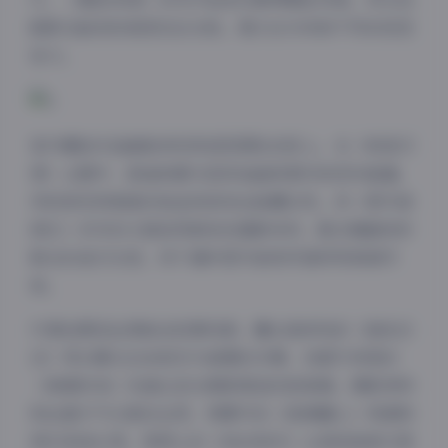
眼影在暗夜街巷里划出光轨，展示出与年龄不符的视觉
张力。
室内棚拍作品最能体现其造型团队的匠心。在《和室幻
想》主题中，振袖和服与西洋油画背景形成奇妙碰撞，
传统束发间垂落的铂金挑染发丝暗藏玄机。而《蒸汽波
回忆》系列则大胆启用渐变色镭射布料，配合镜面球折
射出的迷幻光斑，将千禧年蒸汽波美学演绎得淋漓尽
致。
外景拍摄选址常暗含叙事线索。镰仓海岸线的《海色日
记》用长曝光记录浪花与裙摆的共舞，京都竹林里的
《禅意时刻》则通过逆光剪影营造侘寂氛围。摄影师特
别注重天气元素的运用，雨雾中的《玻璃糖心》用透明
雨伞承接水珠，雪原上的《纯白契约》让貂绒披肩与雪