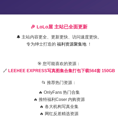
🎉 LoLo屋 主站已全面更新
🔔 主站内容更全、更新更快、访问速度更快。
专为绅士打造的
福利资源聚集地
！
LEEHEE EXPRESS写真图集56
2025-7-19 19:23
|
抖音网红
|
2
🎯 您可能喜欢的资源：
1291 字
|
5 分钟
🔗
LEEHEE EXPRESS写真图集合集打包下载564套 150GB
今数字时代，写真图集成为许多人欣赏艺术与美的窗口，而LEEHE
📂 推荐热门资源：
其作品以高质量和专业性赢得广泛赞誉。本次推出的写真图集合集
🔥 OnlyFans 热门合集
0GB，为粉丝们提供了一站式下载体验。作为一位长期关注时尚
🔥 推特福利Coser 内购资源
领略其魅力所在。
🔥 各大机构写真全集
🔥 网红反差精选资源