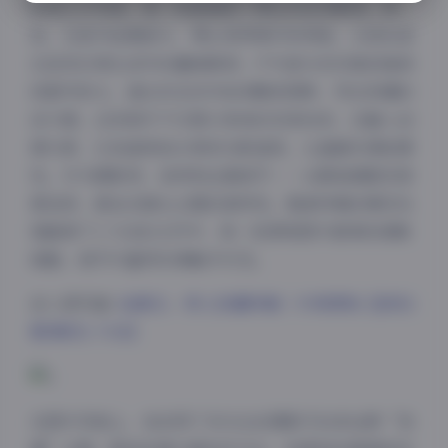
时尚大片风格，每一张都捕捉了博主的自然瞬间。例
如，在室内拍摄部分，博主身穿简约休闲装，以轻松姿
态呈现日常生活中的趣味瞬间；户外部分则切换到海滨
或都市街头，通过动态动作如奔跑或回眸，突出劲爆的
活力感。这些照片不仅展示身体的优美线条，还融入创
意元素，比如道具如水果或光影道具，让画面充满故事
性。作为摄影师，我特别注重细节——从服装搭配到背
景选择，都旨在强化主题的独特性。整套特辑的精压处
理确保了1.7GB的文件中，每一张原档图片都保持清晰
细腻，细节丰富得仿佛触手可及。
进入原页面:
拍黄瓜 – 秀人劲爆特辑｜专享原档【首发1
期/精压1.7GB】
在图片风格上，我采用了多元化的摄影手法来诠释“劲