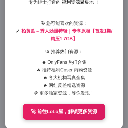
拍黄瓜劲爆特辑 | 专享原档首发1
专为绅士打造的
福利资源聚集地
！
期 1.7GB
🎯 您可能喜欢的资源：
2025-7-22 12:26
|
美女摄影
|
2025-7-22 12:26
1479 字
|
6 分钟
🔗
拍黄瓜 – 秀人劲爆特辑｜专享原档【首发1期/
精压1.7GB】
作为一名职业摄影师，我最近参与了“拍黄瓜劲爆特
📂 推荐热门资源：
辑”的拍摄项目，这是一次令人难忘的经历。今天，我
想从专业角度解析这套写真集，分享其中的内容、风格
🔥 OnlyFans 热门合集
和背后的故事。这套特辑是专享原档首发，第一期内容
🔥 推特福利Coser 内购资源
经过精压优化，文件大小控制在1.7GB内，确保了高画
🔥 各大机构写真全集
质的同时便于粉丝收藏。下面，我会基于实际拍摄过
🔥 网红反差精选资源
程，逐步展开对写真内容、图片风格、拍摄氛围以及博
💎 更多独家资源，等你发现！
主气质的分析，希望能带给读者一个身临其境的感受。
🚀 前往LoLo屋，解锁更多资源
首先，写真内容的核心聚焦在博主“拍黄瓜”的个人魅
力上。整个特辑包含多组主题照片，从休闲生活场景到