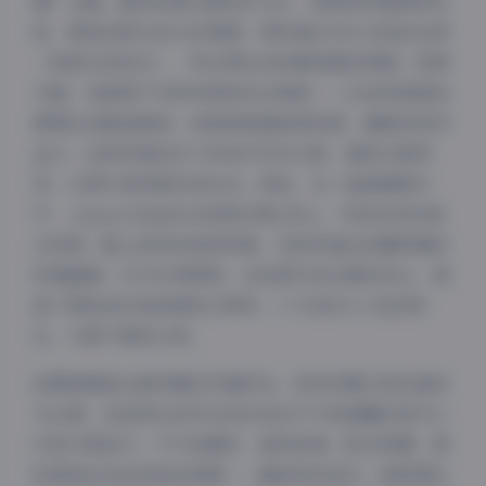
爆”主题。整体色调以暖色系为主，如柔和的橙黄和浅
粉，营造出阳光活力的氛围，同时通过对比光线的运用
（如侧光或逆光），突出博主的轮廓和肌肤质感。构图
方面，我偏爱不对称布局和动态角度——比如低角度拍
摄博主的跳跃瞬间，或高角度捕捉俯视图，增强视觉冲
击力。这种风格结合了时尚与写实元素，避免过度修
饰，让图片显得真实而生动。例如，在一组海滩照片
中， sunset 的金色光线洒在博主身上，形成自然的高
光效果，配上轻快的波浪背景，完美传递出劲爆特辑的
热情基调。作为专享原档，这些图片经过精压优化，保
留了原始色彩饱和度和分辨率，1.7GB的大小恰到好
处，方便下载和分享。
拍摄氛围是这套特辑的灵魂所在。现场布置以轻松愉快
为主调，我选择在自然光线充足的户外和温馨的室内工
作室交替进行。户外拍摄时，海风轻拂，阳光明媚，团
队营造出自由奔放的氛围——播放轻快音乐，鼓励博主