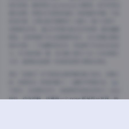
放松表演，捕捉那些 spontaneity 的瞬间。室内则更注
重私密感，用柔光灯和简单道具（如绿植或书籍）打造
夜间模式
舒适环境，让博主能尽情展现个人魅力。整个过程中，
我强调互动性，通过引导博主做出自然表情，避免僵硬
Sans Serif
Serif
摆拍。这种氛围不仅让拍摄顺利进行，还让劲爆主题更
浅阴影
深阴影
真实可感——不是靠夸张动作，而是源于内在的自信活
力。作为首发第一期，我们精心策划了这1.7GB的精压
关闭
日落
暗化
灰度
文件，确保粉丝能第一时间享受原汁原味的体验。
博主“拍黄瓜”的气质是这套特辑的最大亮点。在镜头
前，她展现出一种独特魅力——幽默中带着自信，自然
不做作。从拍摄互动中，我能感受到她的亲和力：笑容
灿烂，动作流畅，仿佛每一个 pose 都是即兴发挥。她
的气质融合了俏皮与优雅，比如在休闲装束下透出轻松
感，而在更正式的服装中又流露出时尚品味。这种多样
性让特辑的劲爆元素更立体——不是单一的性感，而是