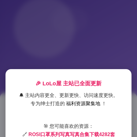
🎉 LoLo屋 主站已全面更新
🔔 主站内容更全、更新更快、访问速度更快。
专为绅士打造的
福利资源聚集地
！
ROSI口罩写真合集4282套高清
下载 348GB美图资源
🎯 您可能喜欢的资源：
2025-8-28 17:11
|
典藏资源
|
2025-8-28 17:11
🔗
ROSI口罩系列写真写真合集下载4282套