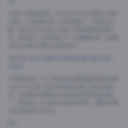
从博主气质角度来看，ROSI在这个系列中展现了多面
的魅力。时而甜美可爱，时而性感迷人，时而知性优
雅，这种多元化的表现力让整个写真合集显得丰富多
彩。特别是在一些特写镜头中，即使戴着口罩，也能感
受到她对镜头的掌控力和表现张力。
更多内容:
ROSI口罩系列写真写真合集下载4282套
348GB
夜间模式
技术层面来说，这个写真合集的拍摄设备和后期处理都
达到了专业水准。高分辨率的图片保证了细节的清晰
Sans Serif
Serif
度，而合理的后期调色则让整体视觉效果更加协调统
一。特别是在一些光影对比强烈的场景中，摄影师对曝
浅阴影
深阴影
光的把控显得尤为专业。
关闭
日落
暗化
灰度