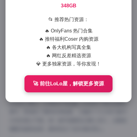
892 字
|
4 分钟
348GB
作为一名资深摄影爱好者，最近我深度体验了网络上备
📂 推荐热门资源：
受关注的ROSI口罩系列写真合集，这个包含4282套作
🔥 OnlyFans 热门合集
品、总容量高达348GB的庞大资源库，确实给我带来了
🔥 推特福利Coser 内购资源
不小的震撼。
🔥 各大机构写真全集
🔥 网红反差精选资源
💎 更多独家资源，等你发现！
🚀 前往LoLo屋，解锁更多资源
从整体风格来看，ROSI的口罩写真呈现出一种独特的
都市时尚感。不同于传统写真的拍摄手法，这个系列巧
妙地将口罩这一日常防护用品融入到各种不同的拍摄场
景中，既保持了模特的神秘感，又增添了几分现代都市
女性的独立气质。每一套写真都经过精心设计，从服装
搭配到道具选择，都体现出了创作者的用心。