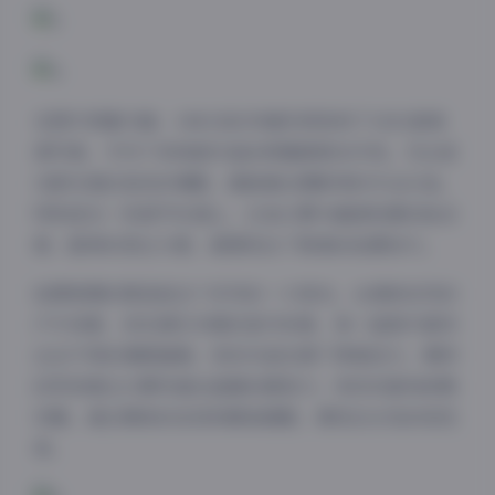
在图片质量方面，348GB的存储空间容纳了4282套高
清写真，平均下来每套作品的质量都相当可观。无论是
光影处理还是色彩调配，都能看出摄影师的专业水准。
特别是在一些细节处理上，比如口罩与面部轮廓的贴合
度、眼神的表达力度，都展现出了极高的拍摄技巧。
拍摄氛围的营造是这个系列的一大亮点。从清新自然的
户外场景，到充满艺术感的室内布景，每一组照片都传
达出不同的情感基调。有些作品充满了青春活力，模特
的笑容透过口罩传递出温暖的感染力；有些则偏向成熟
优雅，通过精致的妆容和服装搭配，展现出女性的知性
美。