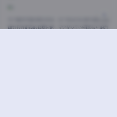
对于喜欢写真的朋友来说，这个包含4282套作品的合集
确实具有很高的收藏价值。无论是从学习摄影技巧的角
度，还是单纯欣赏美图的需求，这个资源库都能满足不
同层次的需求。每一套写真都有其独特的风格特点，为
观者提供了丰富的视觉享受。
总的来说，ROSI口罩系列写真合集凭借其专业的拍摄
水准、丰富的表现形式和高质量的图片输出，在众多写
真作品中脱颖而出。348GB的庞大容量和4282套的丰
富数量，为喜爱这类内容的用户提供了充足的欣赏和学
习素材。