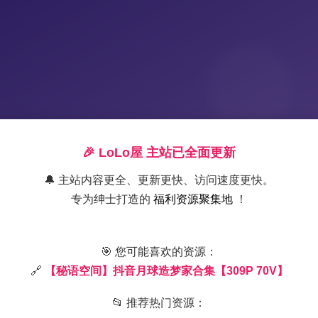
🎉 LoLo屋 主站已全面更新
🔔 主站内容更全、更新更快、访问速度更快。
专为绅士打造的
福利资源聚集地
！
抖音月球造梦家写真合集：秘语空
🎯 您可能喜欢的资源：
🔗
【秘语空间】抖音月球造梦家合集【309P 70V】
2025-8-28 19:59
|
秘语空间
|
2
803 字
|
3 分钟
📂 推荐热门资源：