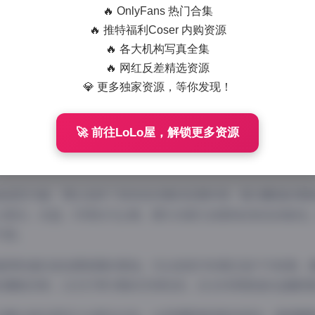
🔥 OnlyFans 热门合集
一个长期关注抖音平台优质内容的摄影爱好者，今天要和大家分
🔥 推特福利Coser 内购资源
”系列写真。这个以”秘语空间”为主题的合集，包含了309张精
🔥 各大机构写真全集
梦幻美学的独特理解。
🔥 网红反差精选资源
💎 更多独家资源，等你发现！
体风格来看，这组作品融合了科幻与浪漫主义元素。拍摄场景大
月球表面的神秘氛围。博主巧妙地利用光影对比，在深色背景中
未来感。
🚀 前往LoLo屋，解锁更多资源
装造型方面，博主选择了具有流动感的轻薄材质，配合飘逸的剪
以银白、淡蓝、珍珠灰为主调，偶尔点缀几抹柔和的粉色或紫色
气质。
值得称道的是拍摄氛围的营造。无论是室内布景还是户外取景，
的朦胧效果、LED灯带勾勒的空间线条、反光材质营造的金属质