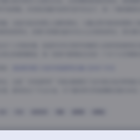
在镜头前的表现力也相当出色。从表情管理到肢体语言，都透露
考宇宙奥秘，时而轻抚面纱如同月宫中的仙子，每一个瞬间都被
层面，这组作品在构图上也颇有章法。大量运用对角线构图和三
景深控制得当，前景与背景的虚实对比让主体更加突出，层次感
主的个人风格来看，她显然对科幻美学有着深入的研究和独特的
念表达和意境营造，每一张照片都像是在讲述一个关于太空探索
获取:
【秘语空间】抖音月球造梦家合集【309P 70V】
而言，这组”月球造梦家”写真合集展现了创作者出色的审美能
处理，都体现出了专业水准。对于喜欢梦幻风格摄影的朋友来说
丝袜
抖音
秘语空间
美腿
蜜桃臀
高颜值