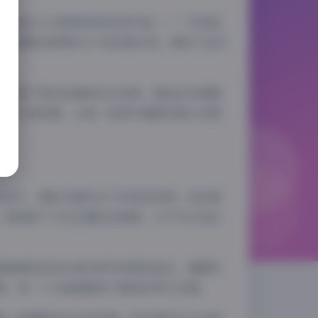
享一组令人印象深刻的视觉作品——”月球造
心拍摄的美图和70个短视频片段，展现了创作
量运用了银灰色调和冷光效果，营造出仿佛置
突出人物轮廓，让每一张照片都散发着太空探
裁设计，模拟失重状态下的视觉效果。色彩搭
，既保持了太空主题的冷峻感，又不失女性的
都能感受到创作者对细节的极致追求。烟雾机
感，每一个元素都服务于整体的梦幻主题。