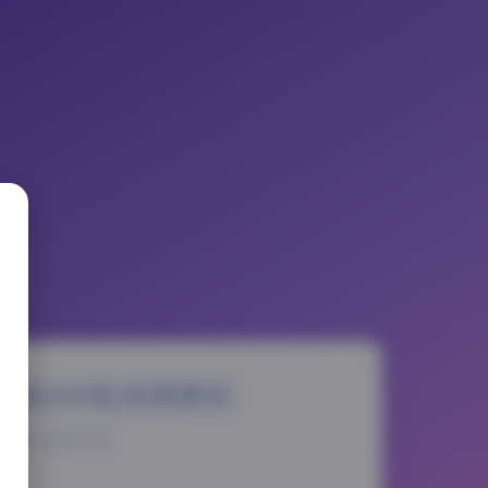
间309张美图赏析
025-8-28 19:59