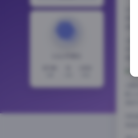
作为
梦家
者对
从整
身于
LoLo写真社
索的
15738
11
2353
文章
分类
标签
在服
配上
柔美
特别
制造