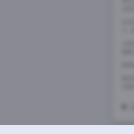
博主
在思
技术
力。
从博
重概
原图
整体
后期