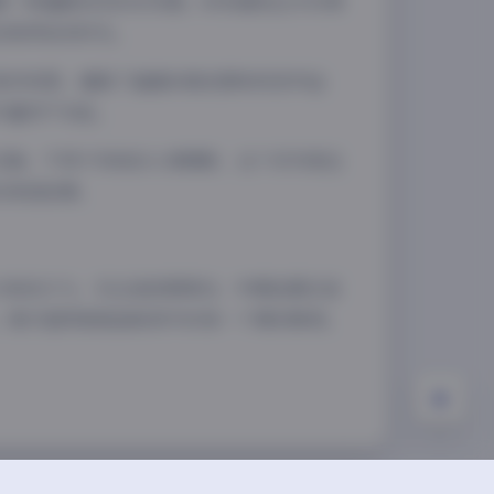
着一种超脱现实的空灵感。时而凝视远方仿佛
定格得恰到好处。
角形构图，增强了画面的稳定感和视觉冲击
夜间模式
丰富而不杂乱。
Sans Serif
Serif
见解。不同于传统的人像摄影，这个系列更注
浅阴影
深阴影
的美丽故事。
关闭
日落
暗化
灰度
力和执行力。无论是前期策划、中期拍摄还是
，绝对值得细细品味其中的每一个精彩瞬间。