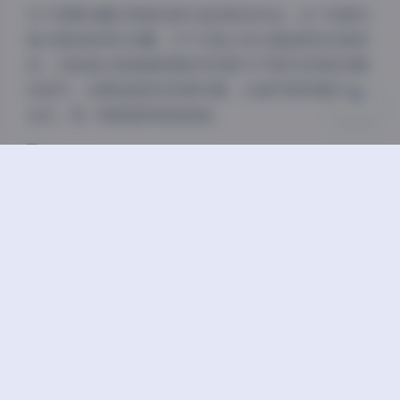
对于想要收藏这两部经典作品的影迷来说，这个资源合
关闭
日落
暗化
灰度
集无疑是难得的宝藏。它不仅能让观众重温那些经典桥
段，还能通过高清画质重新发现影片中那些容易被忽略
的细节。从服装道具到场景布置，从演员微表情到镜头
运动，每一帧都值得细细品味。
最后要提醒的是，下载影视资源时请注意版权问题，支
持正版渠道获取高清内容。希望这个合集能让更多观众
重新认识周星驰这两部经典作品的艺术价值，感受香港
电影黄金年代的独特魅力。
唐伯虎
威猛先生
韦小宝