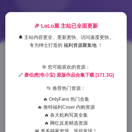
🎉 LoLo屋 主站已全面更新
🔔 主站内容更全、更新更快、访问速度更快。
专为绅士打造的
福利资源聚集地
！
唐伯虎韦小宝影视合集资源下载
2025-9-01 17:57
|
秀人资源
|
2025-9-01 17:57
🎯 您可能喜欢的资源：
861 字
|
4 分钟
🔗
唐伯虎(韦小宝) 原版作品合集下载 [171.3G]
📂 推荐热门资源：
说起经典影视作品，不得不提到周星驰主演的《唐伯虎
点秋香》和《鹿鼎记》系列。这两部改编自中国古典名
🔥 OnlyFans 热门合集
著的喜剧电影，至今仍是许多影迷心中的白月光。本文
🔥 推特福利Coser 内购资源
将为大家带来这两部作品的完整资源合集，以及一些珍
🔥 各大机构写真全集
贵的幕后花絮内容。
🔥 网红反差精选资源
💎 更多独家资源，等你发现！