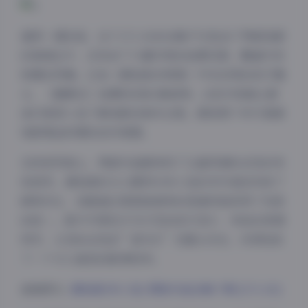
值得一提的是，这个171.3G的合集不仅包含了两部电影
的高清正片，还收录了大量珍贵的拍摄花絮、删减片段
和幕后特辑。比如《唐伯虎点秋香》中未采用的武打镜
头，《鹿鼎记》拍摄时的NG集锦等。这些内容能让影
迷们更深入地了解电影的制作过程，感受那个年代香港
电影黄金时期的创作氛围。
在视觉风格上，两部作品都体现了王晶导演标志性的夸
张美学。唐伯虎的文人服饰与韦小宝的市井装扮形成了
鲜明对比，但都通过周星驰独特的表演风格获得了完美
夜间模式
的统一。影片中那些天马行空的武打设计、夸张的表情
特写，以及标志性的”星爷式”无厘头对白，共同构成
Sans Serif
Serif
了一个令人难忘的影像世界。
浅阴影
深阴影
查看原文:
唐伯虎(韦小宝) 原版作品合集下载 [171.3G]