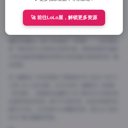
首先来看《唐伯虎点秋香》，这部1993年上映的电影堪
🚀 前往LoLo屋，解锁更多资源
称无厘头喜剧的巅峰之作。周星驰饰演的江南四大才子
之首唐伯虎，将古代文人的风流倜傥与市井小民的机智
幽默完美融合。影片中经典的”对穿肠”、”我系唐伯
虎”等桥段至今仍被观众津津乐道。高清修复版的画质
让观众能够更清晰地欣赏到巩俐饰演的秋香那惊鸿一瞥
的美貌。
而《鹿鼎记》系列则展现了周星驰对韦小宝这个市井小
人物入木三分的诠释。从1992年的《鹿鼎记》到续集
《神龙教》，周星驰将金庸笔下这个既奸诈又可爱的角
色演绎得活灵活现。影片中与陈百祥、邱淑贞等演员的
精彩对手戏，以及各种令人捧腹的笑料，都让这个版本
成为了难以超越的经典。