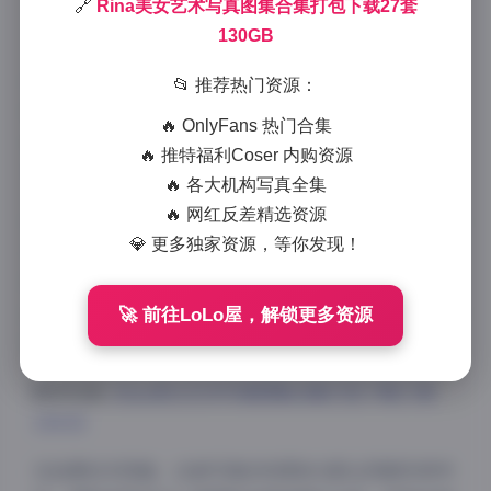
🔗
Rina美女艺术写真图集合集打包下载27套
1019 字
|
4 分钟
130GB
作为一名资深的写真摄影爱好者，我最近有幸欣赏到了
📂 推荐热门资源：
Rina的这套27套艺术写真合集，总容量高达130GB的
🔥 OnlyFans 热门合集
高清大图资源，确实让人眼前一亮。今天就来和大家分
🔥 推特福利Coser 内购资源
享一下这套写真的精彩之处。
🔥 各大机构写真全集
🔥 网红反差精选资源
首先从整体风格来看，Rina在这套写真中展现了极强的
💎 更多独家资源，等你发现！
表现力和镜头感。每一套写真都有其独特的主题和氛围
营造，从清纯甜美到成熟妩媚，从日系小清新到欧美时
尚风，风格跨度相当大，但Rina都能很好地驾驭各种造
🚀 前往LoLo屋，解锁更多资源
型和情绪表达。
跳转观看:
Rina美女艺术写真图集合集打包下载27套
130GB
在拍摄技术层面，这套写真的构图和光影运用都非常考