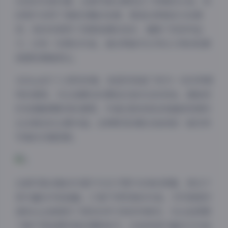
在色彩处理方面，这套写真也展现出了很高的水准。有
的照片采用了清新淡雅的色调，营造出青春活力的感
觉；有的则使用了浓郁饱满的色彩，增强了视觉冲击
力；还有一些黑白作品，通过明暗对比突出人物的轮廓
美感和情绪表达。
从Rina的个人表现来看，她显然具备了成为一名优秀模
特的潜质。无论是静态的摆拍还是动态的抓拍，都能很
好地理解摄影师的意图，并通过肢体语言和面部表情传
达出相应的主题内涵。这种默契的配合是成就一套优秀
写真的关键因素。
夜间模式
Sans Serif
Serif
这套写真合集的价值不仅在于图片本身的质量，更在于
其丰富的内容涵盖。27套不同风格的作品，为写真爱好
浅阴影
深阴影
者和从业者提供了很好的学习和参考素材。无论是想要
了解不同拍摄风格的摄影新手，还是希望丰富自己作品
关闭
日落
暗化
灰度