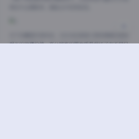
库的专业摄影师，都能从中获得启发。
对于收藏爱好者来说，130GB的高清大图资源确实具有
相当的收藏价值。高分辨率的图片质量保证了在不同尺
寸下的观看效果，无论是电脑屏幕欣赏还是打印输出，
都能保持良好的视觉体验。
总的来说，Rina这套艺术写真合集无论是在创意构思、
拍摄执行还是后期处理等各个环节，都展现出了相当高
的专业水准。对于喜欢人像写真艺术的朋友来说，这绝
对是一份值得收藏和反复品味的优质资源。
Cosplay套图下载
Rina
丝袜的诱惑