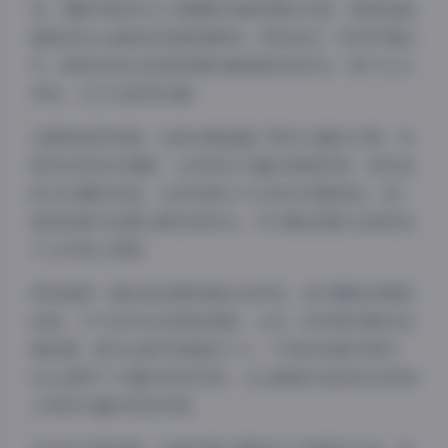
究。摄影师显然对人像摄影有着深厚的功底，能够准确
捕捉到Rina最美的角度和瞬间。特别是在一些特写镜头
中，眼神的表达和微表情的捕捉都恰到好处，既不过分
夸张，也不会显得生硬。
从服装造型来看，这套合集涵盖了相当丰富的元素。有
简约的纯色系搭配，也有层次丰富的混搭风格；有时尚
前卫的潮流单品，也有经典永不过时的优雅装扮。每一
套造型都与拍摄主题完美契合，可见幕后团队在造型设
计上的用心程度。
特别值得一提的是拍摄场景的多样性。室内棚拍的精致
控制，户外自然光的柔和质感，以及一些特殊场景的创
意拍摄，都为这套写真增色不少。不同的背景环境为
Rina提供了丰富的表现空间，也让整套作品呈现出更加
立体和丰富的视觉效果。