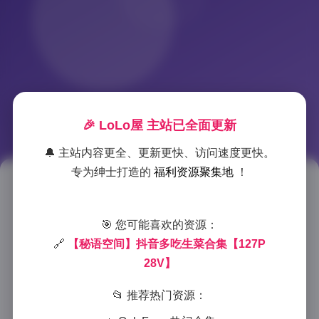
🎉 LoLo屋 主站已全面更新
🔔 主站内容更全、更新更快、访问速度更快。
专为绅士打造的
福利资源聚集地
！
抖音秘语空间多吃生菜写真集
127张图片28个视频
🎯 您可能喜欢的资源：
🔗
【秘语空间】抖音多吃生菜合集【127P
2025-9-18 15:10
|
秘语空间
|
2025-9-18 15:10
28V】
1026 字
|
4 分钟
📂 推荐热门资源：
在抖音平台上，”秘语空间”与”多吃生菜”这对组合