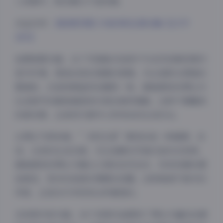
入场景中，既点题又不显刻意。
点击访问:
【秘语空间】抖音多吃生菜合集【127P
28V】
拍摄氛围方面，这个写真集多选择户外自然场景或简约
室内环境，营造出轻松惬意的氛围。无论是阳光洒落的
餐桌前，还是绿意盎然的庭院一角，都能感受到博主对
生活细节的敏锐捕捉和对美的独特理解。这种不事雕琢
的真实感，正是现代都市人所向往的生活状态。
从博主气质来看，”多吃生菜”展现的是一种健康、自
信、从容的生活态度。无论是静态写真还是动态视频，
都能感受到博主与镜头之间的自然互动，没有刻意的摆
拍痕迹，更多的是真实情感的流露。这种真诚不做作的
风格，正是当代年轻观众所喜爱的。
在视频内容方面，28个视频作品展现了博主丰富的创意