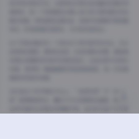
和多样的表现手法。从简单的日常记录到富有创意的场
景再现，每一个视频都经过精心设计却又保持着自然流
畅的观感。特别值得注意的是，视频中的剪辑节奏把握
夜间模式
得当，时而舒缓时而明快，与内容完美契合。
Sans Serif
Serif
这个写真合集的另一个亮点在于其对细节的关注。无论
是食物的摆放、服饰的选择，还是场景的布置，都能看
浅阴影
深阴影
到博主和摄影师对细节的极致追求。正是这种对完美的
执着，使得每一幅画面都经得起细细品味，每一次观看
关闭
日落
暗化
灰度
都能发现新的惊喜。
在抖音这个快节奏的平台上，”秘语空间”与”多吃生
菜”能够脱颖而出，靠的不仅仅是精美的画面，更是背
后所传递的生活理念和情感共鸣。他们的作品不仅仅是
简单的视觉呈现，更是对美好生活的向往和追求。
总的来说，这个包含127张图片和28个视频的写真合