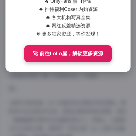
🔥 OnlyFans 热门合集
以其独特的视觉风格和内容创意，吸引了大量粉丝的关
🔥 推特福利Coser 内购资源
注。今天，我们将一同赏析这个令人印象深刻的写真合
🔥 各大机构写真全集
集，包含127张精美图片和28个精彩视频，展现博主不
🔥 网红反差精选资源
凡的摄影才华和审美品味。
💎 更多独家资源，等你发现！
“秘语空间”作为摄影师或内容创作者，似乎擅长捕捉
生活中的小确幸，将平凡的日常场景转化为充满诗意的
🚀 前往LoLo屋，解锁更多资源
视觉艺术。而”多吃生菜”则可能是这位博主的生活态
度或个人特色，代表着健康、自然、简单的生活哲学。
这种理念贯穿于整个写真集的每一个角落。
从图片风格来看，这个合集呈现出清新自然的调性。摄
影师巧妙运用自然光线，营造出柔和明亮的氛围，使每
一幅画面都仿佛沐浴在温暖的阳光下。构图上，注重留
白与主体的平衡，常常将”多吃生菜”这一元素巧妙融