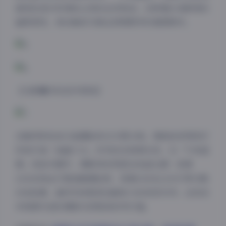
留驼队扬沙时每粒尘埃的运动轨迹。这种堪比电影级的
画质表现，使合集成为商业修图教学的理想素材。
【光影魔术的创作密码】
合集特别收录21组棚拍布光方案文档，揭秘如何用四灯
系统打造「油画少女」系列的伦勃朗光效。在「午夜蓝
调」夜拍专题中，摄影师采用混合色温光源：前景
3200K钨丝灯营造暖调肤质，背景6300KLED灯带勾勒
冷色轮廓，最终形成极具戏剧张力的视觉对冲。这些技
术档案对进阶摄影玩家极具参考价值。