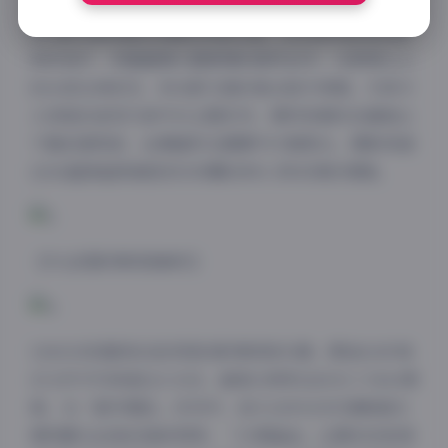
307套作品构建出完整的风格光谱：从先锋实验性的高
街时尚片，到氤氲着水墨意境的国风创作；从极简主义
的水泥丛林纪实，到光影交错的复古胶片质感。尤其令
人惊艳的是现代新中式主题系列，模特身着改良旗袍立
于徽派建筑前，丝绸面料在晨雾中泛着柔光，摄影师通
过6K超清画质捕捉到衣袂飘动时0.1秒的微妙褶皱。
【专业级影像规格解析】
1360GB容量背后是顶级的影像规格支撑。原始RAW格
式文件平均单套达4.3GB，最高分辨率达8192×5464像
素。在「都市霓虹」系列中，放大200%仍可清晰看见
模特睫毛沾染的细碎雨珠；「沙漠鎏金」主题则完美保