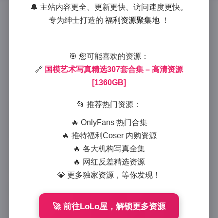
🔔 主站内容更全、更新更快、访问速度更快。
国模写真307套大合集｜1360GB
专为绅士打造的
福利资源聚集地
！
高清图包
2025-9-18 15:27
|
美女摄影
|
2025-9-18 15:27
🎯 您可能喜欢的资源：
933 字
|
4 分钟
🔗
国模艺术写真精选307套合集 – 高清资源
[1360GB]
当1360GB的视觉盛宴在你眼前展开时，注定是场震撼
的审美洗礼。这份收录307套国模写真的超量级资源
📂 推荐热门资源：
库，堪称国内人像摄影领域的宝藏图鉴。我们以时尚编
🔥 OnlyFans 热门合集
辑的专业视角，深度解析这套合集如何成为摄影爱好者
🔥 推特福利Coser 内购资源
与时尚从业者的灵感源泉。
🔥 各大机构写真全集
🔥 网红反差精选资源
💎 更多独家资源，等你发现！
🚀 前往LoLo屋，解锁更多资源
【多元风格的全景呈现】