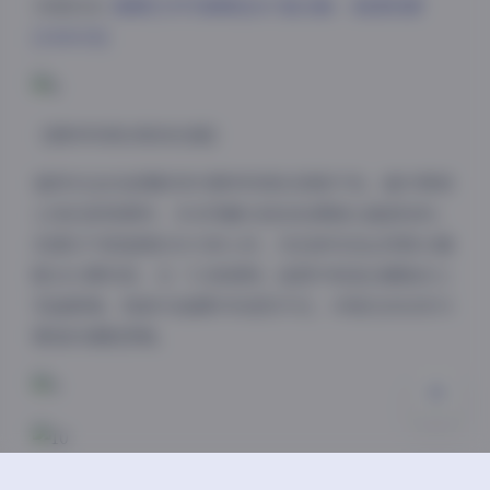
详细目录:
国模艺术写真精选307套合集 – 高清资源
[1360GB]
夜间模式
【模特特质的极致挖掘】
值得关注的是摄影师对模特特质的深度开发。面对骨相
Sans Serif
Serif
立体的新锐模特，多采用硬光侧逆拍摄强化面部结构；
浅阴影
深阴影
而遇见气质温婉的东方美人时，则创新性地运用柔光镜
配合水雾机制，在「江南烟雨」组图中制造出朦胧的工
关闭
日落
暗化
灰度
笔画意境。每套作品都附有造型手记，详细记录妆发与
服装的搭配逻辑。
【资源体系的专业架构】