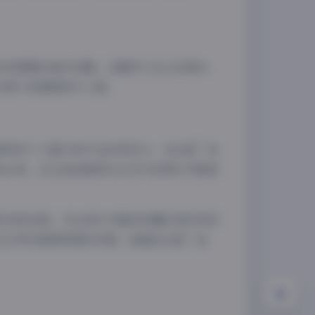
动和情感的真实流露。在椰林小径上的漫步，
充满了故事感和代入感。
夜间模式
Sans Serif
Serif
独特的个人魅力和专业的表现力。在这组”岛
浅阴影
深阴影
和从容。这也是她能够在众多抖音博主中脱颖
关闭
日落
暗化
灰度
的完美诠释。无论是作为壁纸收藏还是时尚灵
正在寻找度假穿搭的灵感，狼姐的这组”岛