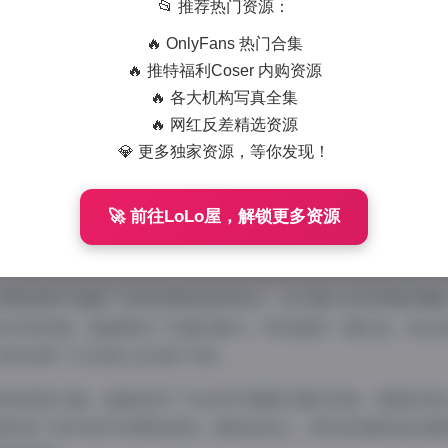
878 字
|
4 分钟
📂 推荐热门资源：
🔥 OnlyFans 热门合集
音平台上，”岛遇”系列写真以其独特的热带风情和自然美感吸
🔥 推特福利Coser 内购资源
”狼姐”的精选写真合集，这17张高清图片完美展现了博主在岛
🔥 各大机构写真全集
作为抖音平台上备受欢迎的博主，以其自然不做作的气质和独特
🔥 网红反差精选资源
💎 更多独家资源，等你发现！
主题的写真中，她巧妙地将个人风格与热带岛屿的自然环境融为
摄风格来看，这组写真采用了自然光线为主，充分利用了岛屿环
🚀 前往LoLo屋，解锁更多资源
光与人像的完美结合，使得每一张照片都充满了生命力。特别是
身上，营造出温暖而梦幻的氛围，仿佛时间在这一刻静止。
7张精选图片涵盖了多种场景和造型变化。从沙滩上的休闲装到礁
的沉思表情，狼姐展现了多面的魅力。特别值得一提的是，她在
完美诠释了女性独立自信的气质。
容和造型方面，狼姐选择了与自然环境相协调的风格。清透的底
都体现了她对细节的精准把控。服装选择上，既有轻便舒适的度