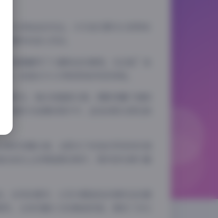
引了众多粉丝的关注。今天我们要为大家带来
屿环境中的迷人风采。
的时尚感赢得了大量粉丝的喜爱。在这组”岛
一体，创造出令人印象深刻的视觉体验。
境的阳光、海水和植被元素。摄影师善于捕捉
在日落时分拍摄的照片中，金色的阳光洒在狼
石旁的优雅长裙，从阳光下的灿烂笑容到日落
海边岩石上的那组黑白照片，简约却充满力量
妆，自然的眉形，以及与服装色彩相呼应的唇
假风，也有优雅大方的晚装风格，展现了多元