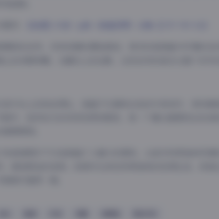
时尚品味。
专题页:
【岛遇】抖音一p狼（狼姐很赞）合集【17P 74V 1G】
氛围轻松自然，没有刻意的摆拍痕迹，更多的是狼姐与环境的互
滩上的赤脚奔跑，在礁石上的远眺，这些自然的姿态让整个系列
抖音平台上的知名博主，狼姐不仅拥有出色的外表条件，更有着
写真中，她将自己的优势发挥到极致，每一个镜头都展现出自信
的重要原因。
17张高清图片不仅是狼姐个人魅力的展现，也是对热带岛屿风情
考，都是极佳的选择。如果你也向往热带岛屿的悠闲生活，或者
写真绝对值得一看。
丝袜
岛遇
抖音
美腿
高颜值
黄金专区