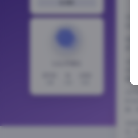
搜索
在抖
的是
狼姐
遇”
从拍
LoLo写真社
自然
15733
11
2353
姐的
文章
分类
标签
这1
时分
感，
在妆
色，