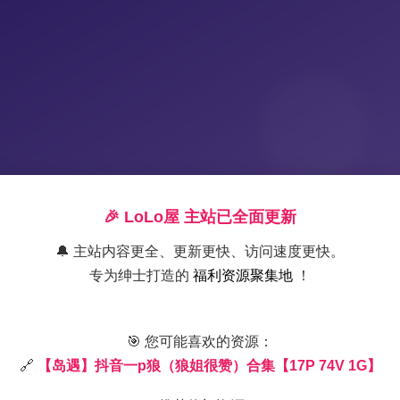
🎉 LoLo屋 主站已全面更新
🔔 主站内容更全、更新更快、访问速度更快。
专为绅士打造的
福利资源聚集地
！
【岛遇】抖音狼姐精选写真合集
🎯 您可能喜欢的资源：
🔗
【岛遇】抖音一p狼（狼姐很赞）合集【17P 74V 1G】
2025-11-16 14:25
|
岛遇
|
202