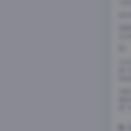
化的
前往
拍摄
在沙
作为
遇”
而出
这组
感参
遇”