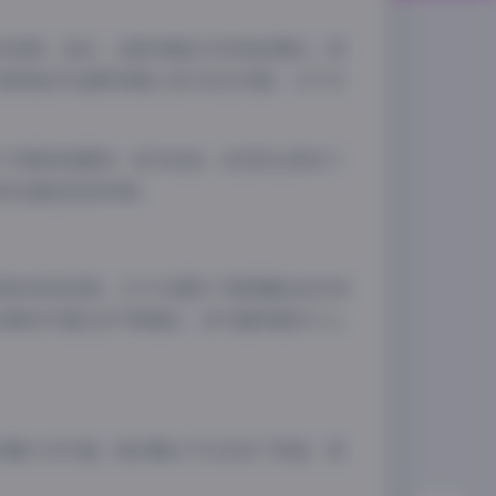
对构图、色彩、光影有着近乎苛刻的要求，同
使得她的作品既有精心设计的艺术感，又不失
了中国传统服饰、现代时尚、自然风光等多个
现出最佳视觉效果。
夜间模式
Sans Serif
Serif
珍贵的视觉宝库。它不仅提供了高质量的创作参
浅阴影
深阴影
合集的价值也在不断增长，成为越来越多人心
关闭
日落
暗化
灰度
的魅力与价值。她的镜头不仅记录了美丽，更