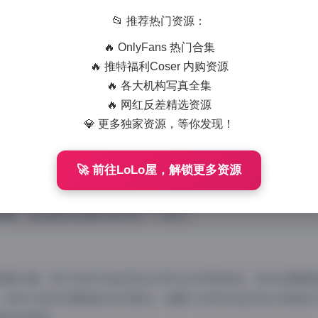
834 字
|
3 分钟
📂 推荐热门资源：
🔥 OnlyFans 热门合集
妖的4K高清写真资源合集已经成为摄影爱好者与艺术收藏家们追
🔥 推特福利Coser 内购资源
数量惊人，更以其独特的视觉语言和艺术表现力，在高清写真领
🔥 各大机构写真全集
妖的作品以其独特的东方美学视角著称，每一张写真都仿佛在诉
🔥 网红反差精选资源
气质与自然景观完美融合，既有古典的婉约，又不失现代的张力
💎 更多独家资源，等你发现！
中脱颖而出，成为高清摄影艺术的典范。
🚀 前往LoLo屋，解锁更多资源
K超高清技术的加持下，狐不妖的每一幅作品都呈现出令人惊叹
景中光影的微妙过渡，都被精准捕捉，呈现出肉眼几乎无法察觉
屏幕，直接感受拍摄现场的每一个细节。
氛围方面，狐不妖的作品呈现出多样化的风格倾向。有时是晨雾
，有时又是空灵静谧的自然景观。她善于运用光线的变化来营造