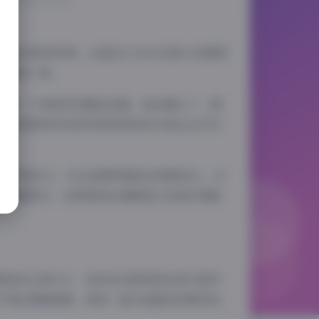
捧的珍贵资料库。这套总计393G的庞大资源库
域独树一帜。
说着一个神秘而优雅的故事。她的镜头下，模
。这种独特的视觉风格使得她的作品在众多写
的细节表现力。无论是模特肌肤的质感变化，还
的细腻层次。这种极致的清晰度让观者仿佛能
缭绕的江南水乡，有时是光影斑驳的现代都市
不同的情绪氛围，使每一组作品都具有强烈的