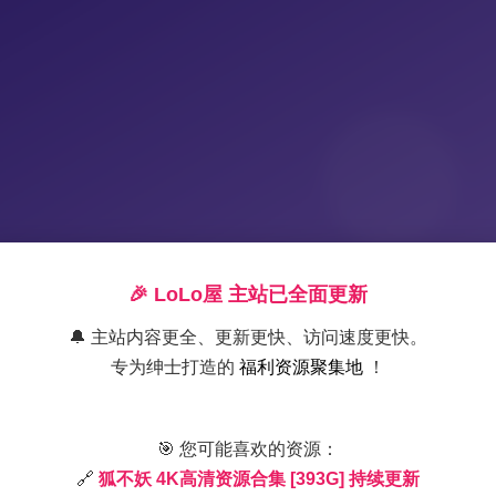
🎉 LoLo屋 主站已全面更新
🔔 主站内容更全、更新更快、访问速度更快。
专为绅士打造的
福利资源聚集地
！
狐不妖高清写真合集 4K资源库
🎯 您可能喜欢的资源：
🔗
狐不妖 4K高清资源合集 [393G] 持续更新
2025-11-17 2:27
|
秀人资源
|
2