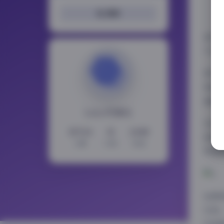
搜索
狐不
不仅
狐不
特的
真集
LoLo写真社
在4
15724
11
2349
是背
文章
分类
标签
穿透
拍摄
空间