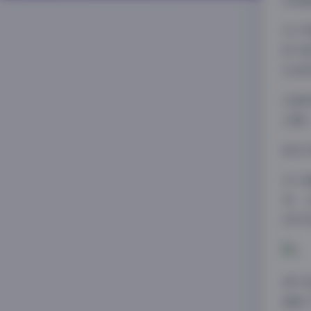
沉浸
关于
时又
生活
这套
主题
前往
对于
考，
目中
狐不
捕捉