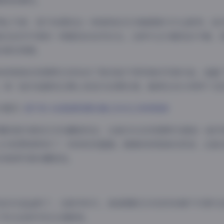
感和叙事性。
博主气质，狐不妖展现出一种独特的艺术敏感度与专业素养。她
能在创作中保持一种随性的自然状态。这种专业与随性的平衡，
的真实质感。
持续更新的资源库已经收录了数百组不同风格的写真作品，涵盖
。每一组作品都经过精心挑选与后期处理，确保在4K分辨率下呈
专题页:
狐不妖 4K高清资源合集 [393G] 持续更新
摄影爱好者和艺术收藏者而言，这套393G的资源库无疑是一座
也为欣赏者带来了一场场视觉盛宴。随着持续更新的承诺，这套
的高清写真收藏首选。
妖的作品证明了，在数字时代，高清摄影艺术依然有着不可替代
了时光流转中的永恒瞬间。