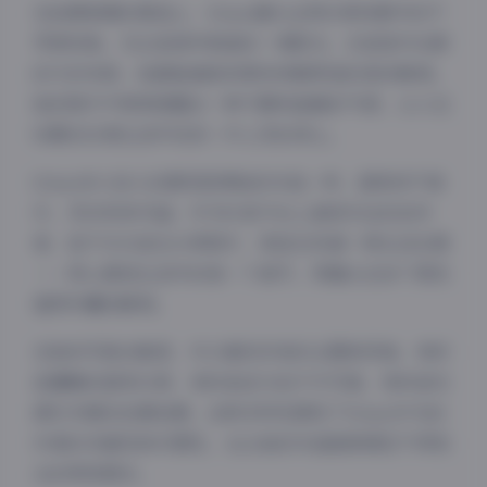
在拍摄氛围的营造上，02uiii擅长运用日常场景中的不
寻常视角。无论是城市角落的一缕阳光，还是室内光影
的巧妙布局，她都能捕捉到那些转瞬即逝的美妙瞬间。
她的照片中常常透露出一种宁静而温暖的气质，让人在
纷繁的日常生活中找到一片心灵的净土。
02uiii本人给人的感觉就像她的作品一样，甜美而不做
作，灵动而有内涵。作为抖音平台上备受关注的创作
者，她不仅仅是在分享照片，更是在传递一种生活态度
——用心感受生活中的每一个细节，用镜头记录下那些
值得珍藏的瞬间。
在她的写真合集里，可以看到多变的主题和风格。有时
是慵懒的居家日常，有时是活力的户外写真，有时是充
满艺术感的创意拍摄。这种多样性展现了02uiii作为创
作者的多面性和可塑性，也让她的作品能够满足不同观
众的审美需求。