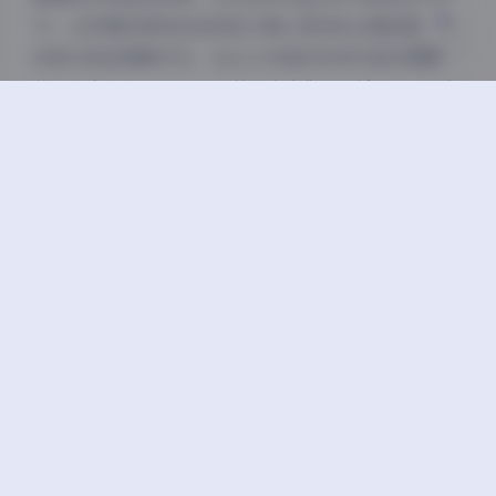
升。从早期的简单自拍到如今精心策划的主题拍摄，她
的成长轨迹清晰可见，也让人对她的未来作品充满期
待。这个包含72P和268V的庞大合集，正是她创作历程
的一个缩影，记录了她作为摄影师和模特的双重身份成
长。
前往查看:
【秘语空间】抖音甜乐（02uiii）合集【72P
268V 2.8G】
在这个信息爆炸的时代，能够坚持原创、保持独特风格
的创作者尤为珍贵。02uiii用她的镜头告诉我们，真正
的美不在于华丽的装饰，而在于真诚的表达和独特的视
角。她的”秘语空间”将继续为观众带来更多惊喜和感
动，成为社交媒体上一道不可忽视的风景线。
丝袜
抖音
秘语空间
美腿
高颜值