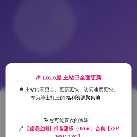
🎉 LoLo屋 主站已全面更新
🔔 主站内容更全、更新更快、访问速度更快。
专为绅士打造的
福利资源聚集地
！
抖音甜乐02uiii秘语空间写真合
集
🎯 您可能喜欢的资源：
2025-11-27 0:21
|
秘语空间
|
2025-11-27 0:21
🔗
【秘语空间】抖音甜乐（02uiii）合集【72P
1105 字
|
5 分钟
268V 2.8G】