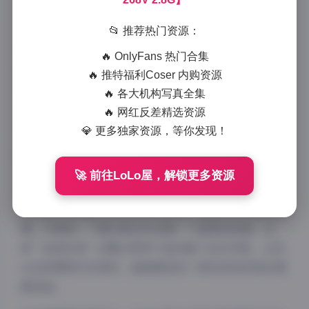
在当代社交媒体的璀璨星河中，抖音甜乐02uiii以其独
📂 推荐热门资源：
特的个人魅力和摄影风格，成功打造了一个令人沉醉
🔥 OnlyFans 热门合集
的”秘语空间”。这位创作者以其细腻的镜头语言和独
🔥 推特福利Coser 内购资源
特的审美视角，为观众呈现了一系列令人难忘的写真作
🔥 各大机构写真全集
品，形成了72张精美图片与268个精彩视频的庞大合
🔥 网红反差精选资源
集，总容量高达2.8G，堪称视觉盛宴。
💎 更多独家资源，等你发现！
🚀 前往LoLo屋，解锁更多资源
02uiii的摄影风格以清新自然为主，又不失时尚感。她
的作品中常常融入柔和的光线处理，营造出梦幻般的氛
围，仿佛每一个镜头都在诉说着一个温柔的故事。这
种”秘语空间”的概念贯穿于她的整个创作历程，让观
众在欣赏照片的同时，能够感受到一种私密而亲密的情
感连接。