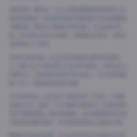
特别值得一提的是，02uiii在服装搭配和场景选择上有
着独到的眼光。她总能将简单的服装通过巧妙的搭配和
拍摄角度，展现出不简单的视觉效果。无论是复古风
格、现代简约还是日系清新，她都能轻松驾驭，并赋予
其独特的个人特色。
在色彩运用方面，02uiii的作品常常以柔和的色调为
主，偶尔也会大胆运用对比色来突出重点。这种色彩上
夜间模式
的掌控力，让她的照片既有视觉冲击力，又不失和谐美
感，给人一种舒适而愉悦的观感。
Sans Serif
Serif
对于粉丝而言，02uiii的”秘语空间”不仅是一个欣赏
浅阴影
深阴影
作品的平台，更是一个可以暂时逃离现实、沉浸在美好
世界的精神家园。通过她的镜头，观众能够感受到生活
关闭
日落
暗化
灰度
中那些被忽略的美好，学会用更积极的心态面对日常。
随着创作经验的积累，02uiii的作品也在不断进化和提