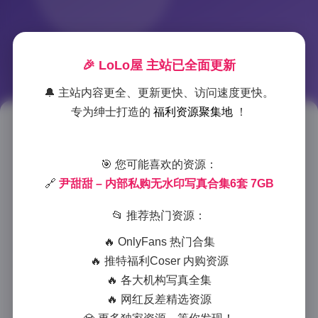
🎉 LoLo屋 主站已全面更新
🔔 主站内容更全、更新更快、访问速度更快。
专为绅士打造的
福利资源聚集地
！
尹甜甜私购写真合集 6套高清无
水印作品 7GB
🎯 您可能喜欢的资源：
🔗
尹甜甜 – 内部私购无水印写真合集6套 7GB
2025-11-27 2:32
|
秀人资源
|
2025-11-27 2:32
873 字
|
4 分钟
📂 推荐热门资源：
🔥 OnlyFans 热门合集
作为一名专业摄影师，我有幸接触到尹甜甜的这套私购
🔥 推特福利Coser 内购资源
写真合集，不得不说，这6套不同风格的写真作品展现
🔥 各大机构写真全集
了她多面的魅力与专业素养。总计7GB的高清无水印资
🔥 网红反差精选资源
源，为摄影爱好者和收藏者提供了极佳的视觉享受。