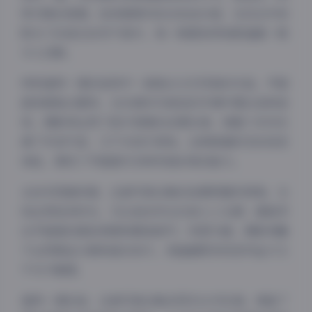
梦幻般的氛围。她身着简约的白色连衣裙，在花丛中或
阳光下的姿态自然不做作，每一帧都如同电影画面一般
令人沉醉。
特别值得一提的是其中一套复古文艺风格的作品，尹甜
甜身着复古服饰，在充满岁月痕迹的环境中摆出各种姿
势。摄影师运用了胶片质感的后期处理，使整个系列充
满了怀旧气息，又不失现代审美。这种跨越时空的视觉
体验，展现了尹甜甜对多种风格的驾驭能力。
从技术层面来看，这套写真合集的拍摄质量非常高。光
线运用恰到好处，无论是自然光还是人工光源，都能突
夜间模式
出尹甜甜的肌肤质感和服装细节。构图方面，摄影师善
于运用黄金分割和留白技巧，使画面既有视觉冲击力又
Sans Serif
Serif
不失平衡感。
浅阴影
深阴影
值得一提的是，这套写真合集采用无水印处理，保留了