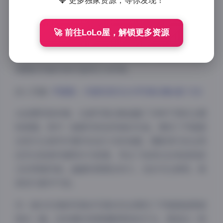
💎 更多独家资源，等你发现！
首先，从博主气质来看，尹甜甜展现出的是一种清新自
然又不失时尚感的独特魅力。她的五官精致，眼神中透
🚀 前往LoLo屋，解锁更多资源
露着灵气与自信，无论是微笑还是沉思的表情，都能捕
捉到恰到好处的情绪表达。这种自然的气质在当今过度
修图的写真市场中显得尤为珍贵。
进入页面:
尹甜甜 – 内部私购无水印写真合集6套 7GB
从拍摄风格来看，这套写真合集涵盖了多种不同的主题
和氛围。其中一套都市街拍风格的作品，展现了尹甜甜
在现代化城市环境中的活力与时尚感。摄影师巧妙运用
自然光和城市建筑作为背景，突出了她修长的身姿和前
卫的穿搭风格。画面构图简洁有力，色彩对比鲜明，极
具现代都市气息。
另一套日系清新风格的写真则完全展现了尹甜甜温柔甜
美的一面。浅色调的背景搭配柔和的灯光，营造出一种