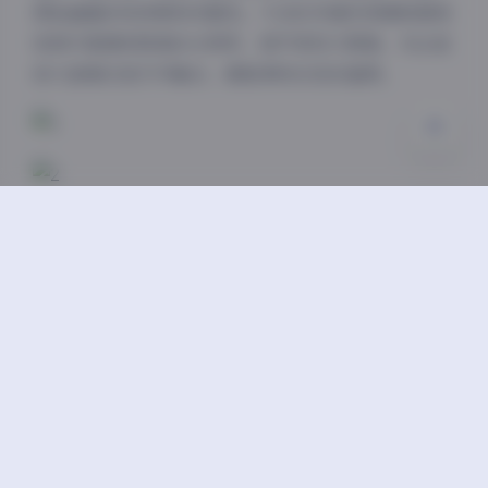
原始画面的纯净度和完整性。7GB的存储空间意味着每
关闭
日落
暗化
灰度
张照片都拥有极高的分辨率，细节表现力极强，无论是
放大查看还是打印输出，都能保持出色的画质。
作为摄影师，我认为尹甜甜的这套写真合集不仅展现了
她个人的魅力，也为摄影爱好者提供了很好的学习和参
考价值。从她的表现力、气质到摄影师的技术处理，都
体现了专业水准。这套作品无疑是写真爱好者和收藏者
的珍贵资源。
内部私购
尹甜甜