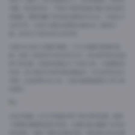
优雅，或活泼灵动，不同的气质特质通过镜头语言被完
美捕捉。摄影师善于发现每位模特的闪光点，并通过专
业的引导，让她们在镜头前展现出最自信、最美的一
面，呈现出千姿百态的女性形象。
这套310GB的大容量写真集，不仅仅是静态图像的堆
砌，更是一部视觉艺术的百科全书。5082套写真作品按
照不同主题、风格和场景进行了系统分类，方便摄影爱
好者、设计师和艺术研究者按需查找。无论是寻找创作
灵感，还是欣赏女性之美，这套合集都能满足不同人群
的需求。
夜间模式
在技术层面，ROSI写真集采用了高分辨率拍摄，确保
Sans Serif
Serif
了图像的清晰度和细节表现。后期处理也遵循了自然美
学的原则，保留了模特的原始特质，同时通过适当的调