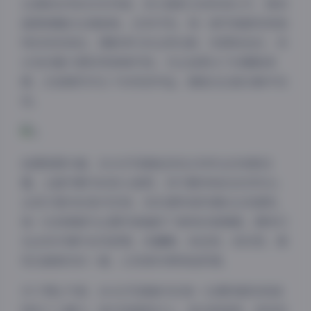
从清新自然的日系风格，到大胆前卫的时尚大片，再到
温婉典雅的古典韵味，应有尽有。每一套写真都有其独
特的视觉语言，摄影师巧妙运用光影、构图和色彩，将
女性的魅力展现得淋漓尽致。无论是柔光下的朦胧美
感，还是强烈对比下的视觉冲击，都能在这套合集中找
到。
拍摄氛围方面，ROSI写真集呈现出多样化的场景设
置。从都市繁华的街头巷尾，到宁静祥和的自然风光；
从现代简约的室内空间，到充满异域风情的古老建筑，
每一处背景都为主题写真增添了独特的氛围感。模特们
在这些环境中自然舒展，或慵懒，或活泼，或沉思，展
现出最真实的一面，让观者仿佛身临其境。
关于博主气质，ROSI写真集中的每一位模特都有其独
特的个人魅力。她们或甜美可人，或冷艳高贵，或知性