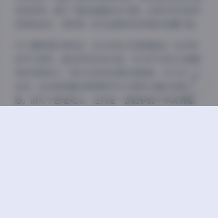
浅阴影
深阴影
色和修饰，提升了整体画面的艺术感。这种对技术细节
的极致追求，使得每一张作品都具有很高的收藏价值。
关闭
日落
暗化
灰度
对于摄影爱好者而言，ROSI美女写真图集是一份珍贵
的学习资料。通过研究这些作品，可以学习到专业摄影
师的构图技巧、用光方法和后期处理思路。对于设计师
来说，这些高质量的图像素材可以提供丰富的创意灵
感。而对于普通观众，这则是一套能够提升审美情趣、
放松身心的视觉享受。
总之，ROSI美女写真图集5082套310GB下载合集，以
其庞大的数量、多样的风格、精湛的技艺和高质量的内
容，成为摄影艺术领域的一部重要作品。它不仅展现了