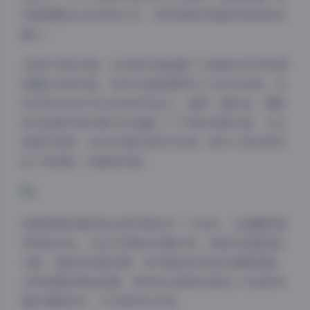
场景调整自己的表现方式，使得每套写真都有其独特的
魅力。
在图片风格方面，这98套写真涵盖了从清新自然到性感
妩媚的多种风格。有的作品强调简约大方的线条美，有
的则突出色彩对比的视觉冲击力。值得一提的是，摄影
师在每套写真中都巧妙地融入了不同的场景元素，无论
是都市背景、自然环境还是室内空间，都与人物形象形
成了和谐统一的整体效果。
拍摄氛围的营造是这套写真的另一大亮点。从温馨浪漫
到神秘冷峻，从活力四射到沉静内敛，每套作品都通过
光影、道具和场景布置，成功营造出特定的情感氛围。
这种氛围的精准把握，使得观众能够迅速进入作品所构
建的情感世界，产生强烈的共鸣。