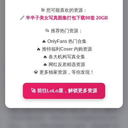
2025-12-13 13:22
|
典藏资源
|
2025-12-13 13:22
🎯 您可能喜欢的资源：
975 字
|
4 分钟
🔗
半半子美女写真图集打包下载98套 20GB
作为一名专业摄影师，我有幸浏览了这套半半子的美女
📂 推荐热门资源：
写真合集，不得不说，这98套写真作品展现了极高的摄
🔥 OnlyFans 热门合集
影水准和模特表现力。这套20GB的资源包对于摄影爱
🔥 推特福利Coser 内购资源
好者和收藏者来说，无疑是一笔宝贵的财富。
🔥 各大机构写真全集
🔥 网红反差精选资源
💎 更多独家资源，等你发现！
🚀 前往LoLo屋，解锁更多资源
从摄影技术层面分析，这套写真融合了多种拍摄风格，
包括自然光人像、棚拍艺术照、街拍纪实等多种形式。
每套作品都有其独特的构图和光影处理，显示出摄影师
对细节的极致追求。特别是在人物表情捕捉和肢体语言
表达上，半半子展现出极高的专业素养，能够根据不同