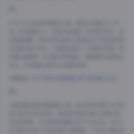
半半子作为这套写真集的主角，展现出多面的个人气
质。时而甜美可人，时而冷艳高傲，时而俏皮灵动，时
而温柔娴静。这种多变的表现力使得她在不同风格的角
色切换中游刃有余，为每套写真注入了独特的灵魂。她
的镜头感极强，无论面对何种镜头，都能展现出最佳的
状态，这无疑是长期专业训练的结果。
本期链接:
半半子美女写真图集打包下载98套 20GB
这套资源合集的质量堪称上乘。高分辨率的原片文件保
证了细节的完美呈现，每张图片都经过精心后期处理，
夜间模式
色彩饱和度、对比度和锐度都达到了专业水准。20GB
的容量也印证了这套合集的丰富程度，不仅有大量的成
Sans Serif
Serif