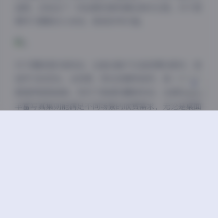
品图，还包含了一些拍摄花絮和幕后制作过程，对于想
浅阴影
深阴影
要学习摄影的人来说，极具参考价值。
关闭
日落
暗化
灰度
对于摄影爱好者而言，这套合集不仅是欣赏的素材，更
是学习的范本。从构图、用光到模特指导，每一个环节
都值得细细品味。而对于普通收藏者来说，这套98套的
丰富写真集则能满足不同场景的欣赏需求，无论是桌面
壁纸还是社交媒体分享，都能找到合适的素材。
总的来说，这套半半子美女写真合集以其专业水准、多
样风格和高质量呈现，成为了写真资源中的佼佼者。
20GB的容量和98套的数量，更是为收藏者和爱好者提