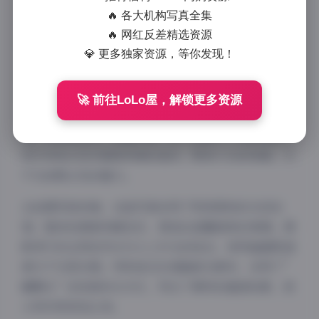
图片展现了当代网红摄影的独特魅力。从专业角度来
🔥 各大机构写真全集
看，这组写真不仅在构图和用光上表现出色，更通过”
🔥 网红反差精选资源
轻糖”这一主题成功营造出梦幻般的视觉体验。
💎 更多独家资源，等你发现！
KK战神作为抖音平台上的知名创作者，在这组写真中
展现了她独特的个人气质。她的镜头表现力极强，无论
🚀 前往LoLo屋，解锁更多资源
是甜美的微笑还是略带忧郁的眼神，都能精准传达情
绪。特别是她在”轻糖乐园”这一主题下，完美诠释了
现代年轻女性对甜美风格的追求，既有少女的纯真，又
不失成熟女性的魅力。
从拍摄风格来看，这组写真采用了明亮柔和的光线处
理，整体色调偏向暖色系，营造出温馨甜美的氛围。摄
影师巧妙运用自然光与人工补光的结合，使得画面既通
透又不失层次感。特别是在处理面部光影时，采用了”
蝴蝶光”的经典布光方式，突出了模特的面部轮廓，使
人物形象更加立体。