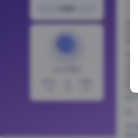
搜索
浅安
供了
的魅
访问
在这
LoLo写真社
光线
15772
11
2364
创意
文章
分类
标签
特别
朦胧