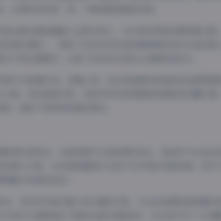
色，从微笑到沉思，每一个瞬间都被精准定格。
写真合集在服装搭配上也极为用心，从日常休闲装到精致晚礼服
体风格协调统一，展现了浅安安对时尚的敏锐感知和多元适应能
配合不同主题需求，凸显了浅安安五官的立体感和表现力。
套写真不仅数量可观，质量上乘，而且每套都有其独特的拍摄氛围
卫大胆，有的温柔内敛，这种多样性使得整套资源极具收藏价值。
修版，满足不同使用场景的需求。
摄影爱好者而言，这套资源不仅是欣赏的佳作，更是学习光线运
和创意工作者，这些高质量图片也是不可多得的灵感来源。而对于
偶像魅力的最佳途径。
而言，浅安安写真合集以其丰富的内容、专业的拍摄和高质量的
29GB的大容量保证了每套作品的完整呈现，无论是作为个人收