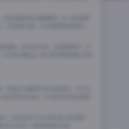
，从复古旗袍到现代潮流服饰，每一套造型都
力。妆容造型方面，从淡妆素颜到精致浓妆，
和故事感。有的轻快活泼，有的静谧深沉，有
夜间模式
29GB的容量包含了高分辨率原图和精心修饰
Sans Serif
Serif
浅阴影
深阴影
用、构图技巧和模特引导的宝贵资料。对于设
关闭
日落
暗化
灰度
浅安安的粉丝来说，这28套写真则是近距离
制作，成为近年来不可多得的高水准写真资
藏还是专业参考，都具有极高的价值。