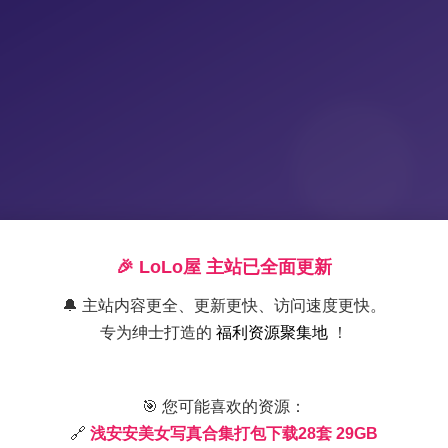
🎉 LoLo屋 主站已全面更新
🔔 主站内容更全、更新更快、访问速度更快。
专为绅士打造的
福利资源聚集地
！
浅安安写真合集28套 29
🎯 您可能喜欢的资源：
🔗
浅安安美女写真合集打包下载28套 29GB
2025-12-15 3:08
|
秘语空间
|
2