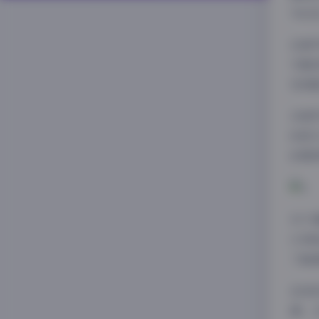
为出
这套
与整
完美
28
的前
的精
对于
计师
了解
总体
源。