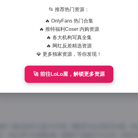
846 字
|
4 分钟
📂 推荐热门资源：
🔥 OnlyFans 热门合集
安写真合集作为近期备受关注的摄影资源，其28套精美写真作品
🔥 推特福利Coser 内购资源
丰富的视觉盛宴。这套写真合集涵盖了多种拍摄风格和场景，每
🔥 各大机构写真全集
力。
🔥 网红反差精选资源
原始页面:
浅安安美女写真合集打包下载28套 29GB
💎 更多独家资源，等你发现！
套写真集中，浅安安展现了从清新自然到时尚前卫的多面气质。
🚀 前往LoLo屋，解锁更多资源
拍摄，画面纯净通透，浅安安身着简约服饰，呈现出都市女性的
元素，如复古风、日系清新、欧美简约等不同风格，每一套都有
值得一提的是其中几组户外写真，摄影师巧妙运用自然光影，将
美，还是夕阳下的温暖色调，都展现了极高的专业水准。而室内