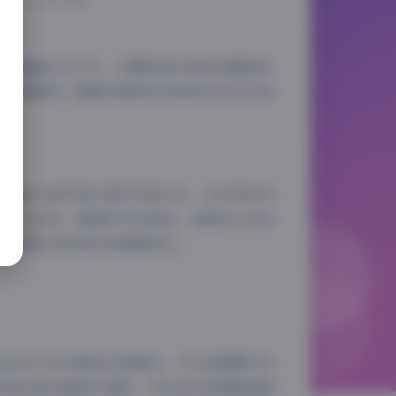
总容量高达29GB，为摄影爱好者和收藏者提
一套都展现了摄影师独特的视角和浅安安多变
早期的几组写真以简约风格为主，多采用自然
独立与自信。随着系列的推进，逐渐加入更多
其独特的视觉语言和情感表达。
浅安安与自然景观完美融合。无论是晨雾中的
写真则更注重细节捕捉，浅安安的表情管理极