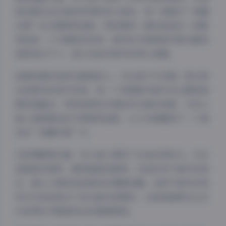
新的夏日连衣裙到休闲的街头装扮，每一种都与”轻糖
乐园”的主题相得益彰。特别值得一提的是她的一些配
饰选择，小巧精致的发饰、简约的手链等细节都为整体
造型加分不少，显示出她对细节的用心把握。
拍摄场景的选择也颇具匠心。无论是户外花园、阳光房
还是简约的室内空间，每一个场景都与照片的主题和氛
围完美融合。特别是那些充满自然元素的场景，与空心
柚七清新脱俗的气质相得益彰，让人仿佛置身于一个真
实的”轻糖乐园”中。
在表情管理方面，空心柚七展现了出色的表现力。无论
是甜美的微笑、略带羞涩的眼神，还是自然不做作的姿
态，都让人感受到她真实的情感流露。这种不做作的表
现方式恰恰是当下观众最为欣赏的，也是她能够在众多
抖音博主中脱颖而出的重要原因。