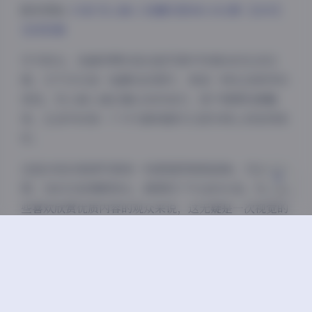
跳转原帖:
抖音 空心柚七 轻糖乐园 NO.002期 【30P】
夜间模式
在线观看
Sans Serif
Serif
作为观众，我最欣赏的是这组写真中传递出的生活态
浅阴影
深阴影
度。它不仅仅是一组静态的图片，更是一种生活美学的
体现。空心柚七通过镜头告诉我们，美不需要刻意雕
关闭
日落
暗化
灰度
琢，生活中的每一个平凡瞬间都可以因为用心而变得美
好。
这组30张的高清写真每一张都值得细细品味。无论是构
图、色彩还是情感表达，都展现了专业的水准。对于那
些喜欢欣赏优质内容的观众来说，这无疑是一次视觉的
盛宴。而空心柚七也通过这组写真，进一步巩固了她在
抖音平台上的独特地位。
如果你还没有欣赏过这组”轻糖乐园”第二期的写真，
强烈建议你抽时间去看看。相信我，它会给你带来不一