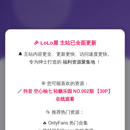
🎉 LoLo屋 主站已全面更新
🔔 主站内容更全、更新更快、访问速度更快。
专为绅士打造的
福利资源聚集地
！
抖音空心柚七轻糖乐园第二期30
张高清写真在线欣赏
🎯 您可能喜欢的资源：
🔗
抖音 空心柚七 轻糖乐园 NO.002期 【30P】
2025-12-15 11:45
|
典藏资源
|
2025-12-15 11:45
在线观看
997 字
|
4 分钟
📂 推荐热门资源：
作为一名热爱欣赏优质内容的抖音用户，我最近被空心
🔥 OnlyFans 热门合集
柚七的”轻糖乐园”第二期写真集深深吸引。这组30张