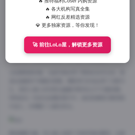
🔥 推特福利Coser 内购资源
高清写真延续了第一期的甜美风格，却又带来了全新的
🔥 各大机构写真全集
视觉体验，让人忍不住想要一帧一帧地细细品味。
🔥 网红反差精选资源
空心柚七作为抖音平台上备受关注的博主，以其独特的
💎 更多独家资源，等你发现！
气质和甜美的形象赢得了大量粉丝的喜爱。在这组”轻
糖乐园”系列中，她完美诠释了什么是”轻糖”风格
🚀 前往LoLo屋，解锁更多资源
——不浓烈却足够甜美，不张扬却充满魅力。每一张照
片都像是一颗精致的糖果，让人看了心情愉悦。
从拍摄角度来看，这组写真采用了柔和的自然光线，营
造出温暖而不刺眼的氛围。摄影师巧妙地运用了光影对
比，使空心柚七的形象在画面中既突出又不失整体感。
特别是在一些逆光拍摄的照片中，她的轮廓被勾勒得格
外迷人，仿佛整个人都在发光。
服装搭配方面，空心柚七选择了多种风格的服饰，从清