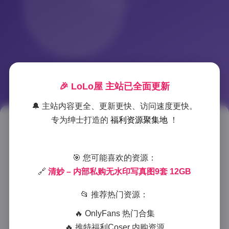
🎉 LoLo屋 主站已全面更新
🔔 主站内容更全、更新更快、访问速度更快。
专为绅士打造的
福利资源聚集地
！
清妙内部私购无水印写真图集 9
套12GB资源
🎯 您可能喜欢的资源：
2025-12-15 14:55
|
古风cosplay
|
🔗
清妙 – 内部私购无水印写真图9套 12GB
2025-12-15 14:55
📂 推荐热门资源：
944 字
|
4 分钟
🔥 OnlyFans 热门合集
清妙这套内部私购无水印写真图集无疑是摄影爱好者和
🔥 推特福利Coser 内购资源