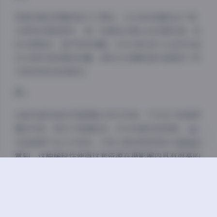
夜间模式
资源合集的质量更是令人赞叹。12GB的容量包含了高
分辨率的原始图片，每一张都经过精心的后期处理，色
Sans Serif
Serif
彩还原真实，细节表现清晰。无水印的设计让这些作品
可以更好地欣赏和收藏，同时也为摄影爱好者提供了学
浅阴影
深阴影
习和参考的宝贵素材。
关闭
日落
暗化
灰度
这套内部私购的写真图集之所以珍贵，不仅在于其高质
量的内容，更在于其稀缺性。作为内部私购资源，这些
作品通常不会公开发布，只有少数有幸获得的人能够欣
赏到。这种稀缺性使得这套资源在摄影圈内具有很高的
收藏价值。
总的来说，清妙的这套内部私购无水印写真图集是一套
不可多得的摄影资源。它不仅展现了摄影师的专业水准