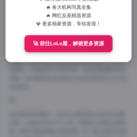
收藏者的珍贵资源。9套精心策划的写真作品，总容量
🔥 各大机构写真全集
高达12GB，每一张照片都展现了摄影师清妙独特的艺
🔥 网红反差精选资源
术视角和专业水准。这套资源不仅数量可观，更重要的
💎 更多独家资源，等你发现！
是其无水印的特性，让每一张作品都能完整呈现其原始
美感。
🚀 前往LoLo屋，解锁更多资源
清妙作为摄影师，以其独特的审美眼光和细腻的拍摄手
法著称。她的作品往往能够捕捉到模特最自然、最动人
的瞬间，不刻意追求浮夸的表现，而是注重情感的真实
流露。这种摄影理念使得她的作品具有极高的艺术价值
和观赏性。
在这套9套写真集中，我们可以看到清妙多样化的拍摄
风格。从清新自然的户外人像，到富有艺术感的创意构
图，再到充满故事感的场景布置，每一套作品都有其独