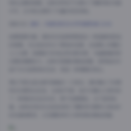
特的主题和氛围。这种多样性不仅展示了摄影师的多面
才华，也为观众提供了丰富的视觉体验。
获取方式:
清妙 – 内部私购无水印写真图9套 12GB
拍摄氛围方面，清妙的作品常常营造出一种温暖而舒适
的氛围。无论是自然光下柔和的色调，还是精心布置的
人工光源，她都能巧妙地运用光影效果，为画面增添层
次感和情感张力。这种对氛围的精准把握，使得她的作
品不仅仅是简单的记录，更是一种情感的表达。
博主气质也是这套写真集的一大亮点。清妙镜头下的模
特往往展现出自信、从容的气质，她们与镜头之间形成
了一种微妙的互动关系，既不刻意摆拍，也不显得拘
谨。这种自然的状态恰恰体现了摄影师与模特之间良好
的沟通和默契，以及摄影师对人物特质的精准把握。