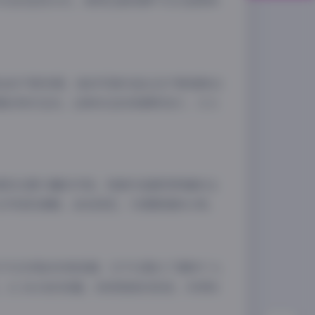
方位的呈现方式，使得这套资源不仅仅是简单
事业的不断发展，她的写真作品也在不断推陈出
像的同步互动。这种动态的资源库设计，大大
夜间模式
Sans Serif
Serif
速定位感兴趣的内容。每套作品都有明确的主
浅阴影
深阴影
文件结构清晰，命名规范，方便管理和分享。
关闭
日落
暗化
灰度
份不可多得的珍贵资源。它不仅展示了模特个人
2.36GB的容量，持续更新的承诺，共同构