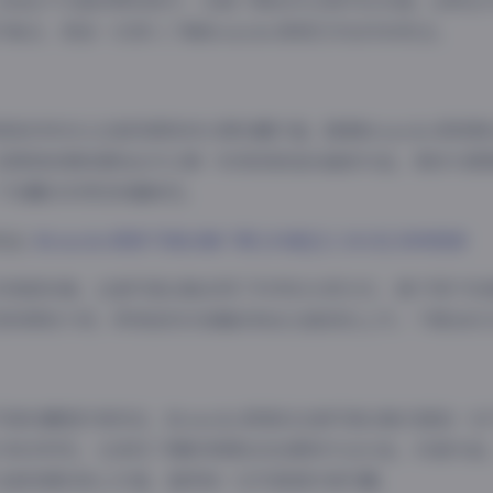
让粉丝不仅能欣赏到成片，还能了解创作过程中的点滴。这种全
片集合，更是一次深入了解Momoko葵葵艺术创作的机会。
更新的特点让这套资源具有长期收藏价值。随着Momoko葵葵
定期更新意味着粉丝可以第一时间获取她的最新作品，保持与偶
了收藏的实用性和趣味性。
地址:
Momoko葵葵 写真合集下载 [45套][12.36GB] 持续更新
术角度来看，这套写真合集采用了科学的分类方式，便于用户快
签和简短介绍，即使是初次接触的粉丝也能轻松上手。下载后的
写真收藏爱好者而言，Momoko葵葵的这套写真合集无疑是一
力和多样性，也体现了摄影师团队的创意和专业水准。45套作品，1
这套资源的核心价值，值得每一位写真爱好者珍藏。