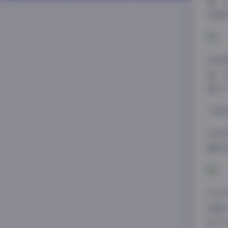
事，
的图
持续
新。
提升
下载
从技
题标
对于
的魅
成了