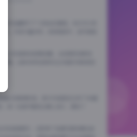
的写真作品赢得了广大粉丝的喜爱。本次为大家
36GB，内容丰富多样，持续更新中，是写真爱
称。从日系甜美到成熟妩媚，从校园风到职场
和氛围。这种多样性使得无论你偏好何种类型
普遍达到高清标准，部分作品甚至达到了4K超
型，每一处细节都经过精心设计，展现了
包含多张高清图片，还附带了拍摄花絮和幕后故