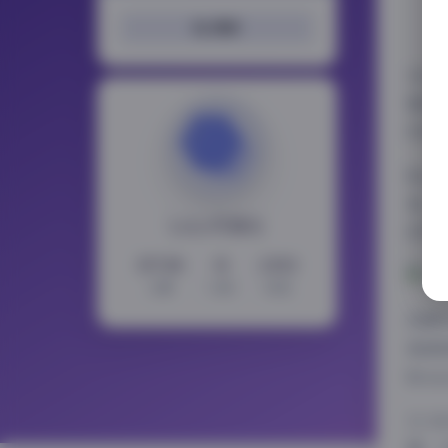
搜索
在当
整理
好者
Mo
装，
LoLo写真社
的写
15728
11
2353
文章
分类
标签
资源
高清
Mo
12