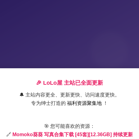
🎉 LoLo屋 主站已全面更新
🔔 主站内容更全、更新更快、访问速度更快。
专为绅士打造的
福利资源聚集地
！
Momoko葵葵写真合集 45套12.3
🎯 您可能喜欢的资源：
🔗
Momoko葵葵 写真合集下载 [45套][12.36GB] 持续更新
2025-12-16 10:16
|
尊享资源
|
2