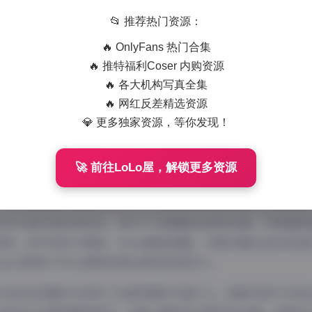
822 字
|
3 分钟
📂 推荐热门资源：
🔥 OnlyFans 热门合集
今网络写真领域，Momoko葵葵以其独特的个人风格和多元化
🔥 推特福利Coser 内购资源
的Momoko葵葵写真合集共收录45套高质量写真，总容量达12.
🔥 各大机构写真全集
的珍贵收藏资源。
🔥 网红反差精选资源
moko葵葵的写真作品以其清新自然的气质和多元的表现风格著
💎 更多独家资源，等你发现！
她的写真几乎涵盖了所有主流风格，每套作品都有其独特的主题
真，都能在这套资源中找到心仪的内容。
🚀 前往LoLo屋，解锁更多资源
中的45套写真各具特色，其中不乏限量版和独家拍摄。写真画质
级别，细节表现力极强。无论是服装搭配、场景布置还是妆容造
moko葵葵作为专业模特的职业素养和表现力。
.36GB的总容量充分体现了这套资源的价值之大。每套写真不仅