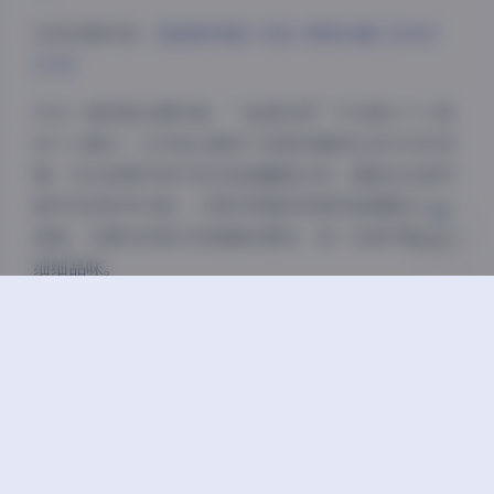
Sans Serif
Serif
访问本期内容:
【秘语空间】抖音小雪家合集【449P
浅阴影
深阴影
21V】
作为一套家居主题写真，”秘语空间”不仅展示了小雪
关闭
日落
暗化
灰度
的个人魅力，也为观众提供了家居布置和生活方式的灵
感。无论是简约现代风还是温馨复古风，都能在这套写
真中找到参考元素。小雪的穿搭和家居饰品搭配也颇具
品味，从窗帘的款式到桌面的摆设，每一处细节都值得
细细品味。
总的来说，这套抖音小雪家居写真合集是一套兼具艺术
性和实用性的优质资源。它不仅满足了视觉享受，还传
递了一种舒适自在的生活态度。对于喜欢家居写真和追
求生活品质的观众来说，这套合集无疑是一次难得的视
觉盛宴，值得收藏和细细品味。