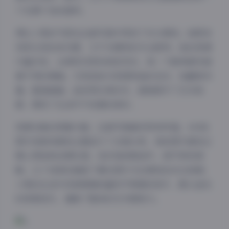
个充满个性的居所。
博主小雪的气质在这套写真中得到了充分展现。她既有
邻家女孩的亲切感，又不失模特的专业素养。她的表情
丰富多变，从微笑沉思到俏皮灵动，每一个眼神都传递
着不同的情绪。尤其是她与家居物品的互动，如翻阅书
籍、整理桌面、品茶等日常动作，都被赋予了艺术美
感，展现了生活中不经意的美好。
资源合集的质量方面，这套写真确实物有所值。449张
图片按照场景和主题进行了合理分类，每张图片都经过
精心筛选和后期处理，色彩饱和度适中，细节表现清
晰。21个视频则捕捉了静态图片无法展现的动态美感，
小雪的生活片段被剪辑成富有节奏感的短片，配以适当
的背景音乐，增强了整体的艺术感染力。
夜间模式