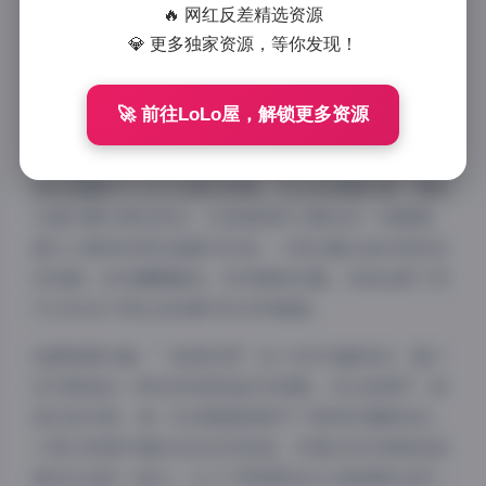
🔥 网红反差精选资源
写真以家居环境为背景，展现了小雪独特的个人魅力和
💎 更多独家资源，等你发现！
艺术表现力，每一帧都透露出精心策划的拍摄理念和专
业的执行能力。
🚀 前往LoLo屋，解锁更多资源
从图片风格来看，这套写真集合了多种摄影技巧和表现
手法。摄影师巧妙运用自然光线与室内灯光的配合，营
造出温馨而不失艺术感的氛围。无论是清晨的第一缕阳
光透过窗帘洒在床沿，还是黄昏时分窗边的一抹暖黄，
都让人感受到家的温暖与私密。小雪在镜头前的表现自
然流畅，时而慵懒随性，时而精致优雅，完美诠释了现
代女性在不同生活场景中的多样面貌。
拍摄氛围方面，”秘语空间”这个名字名副其实，整个
系列营造出一种私密而舒适的空间感。无论是客厅、卧
室还是书房，每一处场景都被赋予了独特的情感色彩。
小雪与家居环境的互动自然和谐，仿佛这些空间就是她
真实生活的一部分，让人不禁想象自己也能拥有这样一