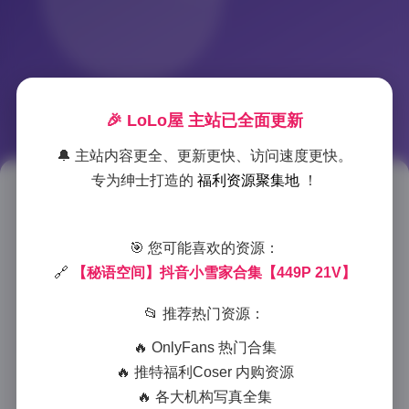
🎉 LoLo屋 主站已全面更新
🔔 主站内容更全、更新更快、访问速度更快。
专为绅士打造的
福利资源聚集地
！
【秘语空间】抖音小雪家居写真
合集 449图21视频
🎯 您可能喜欢的资源：
🔗
【秘语空间】抖音小雪家合集【449P 21V】
2025-12-16 11:05
|
秘语空间
|
2025-12-16 11:05
943 字
|
4 分钟
📂 推荐热门资源：
作为一名热爱收集优质写真的爱好者，最近发现了一套
🔥 OnlyFans 热门合集
名为”秘语空间”的抖音小雪家居写真合集，包含449
🔥 推特福利Coser 内购资源
张精美图片和21个精彩视频，整体质量令人惊艳。这套
🔥 各大机构写真全集