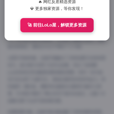
🔥 网红反差精选资源
贵收藏。
💎 更多独家资源，等你发现！
是珺哥yeah作为抖音平台上的热门创作者，以其阳光
开朗的形象和多元化的内容风格积累了大量粉丝。在这
🚀 前往LoLo屋，解锁更多资源
套微密圈写真合集中，我们可以看到他多面性的表现
力。无论是日常休闲装束，还是精心搭配的造型，他都
能完美驾驭，展现出与众不同的个人气质。
从图片风格来看，这组写真融合了多种拍摄手法和构图
技巧。部分照片采用了自然光拍摄，突出了是珺哥
yeah纯净自然的面部轮廓和肌肤质感；而另一些作品
则巧妙运用了光影对比，营造出强烈的视觉冲击力。特
别值得一提的是，摄影师在捕捉动态瞬间方面功力深
厚，许多照片展现了博主自然不做作的姿态，让整个作
品集充满了生活气息和真实感。
拍摄氛围方面，这套写真合集涵盖了多种场景和背景。