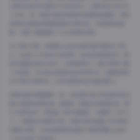
从简约的室内环境到户外自然风光，从都市街头到文艺
工作室，每一组照片都有其独特的氛围和故事感。特别
是那些在黄昏或清晨拍摄的外景作品，光线柔和而温
暖，为整个画面增添了几分浪漫和诗意。
关于博主气质，是珺哥yeah在这套写真中展现出了阳
光、自信又不失亲和力的特质。他的笑容真诚自然，眼
神中透露出坚定与活力，这种独特的个人魅力贯穿于整
个作品集。无论是正装造型还是休闲打扮，他都能展现
出不同的气质特点，让观众感受到他多面的魅力。
资源合集的质量堪称一流，58张图片和47段视频均经过
精心筛选和后期处理，确保每一帧都达到高清标准。图
片分辨率适中，既保证了细节清晰度，又兼顾了文件大
夜间模式
小，方便粉丝存储和分享。视频内容则涵盖了动态展示
和幕后花絮，让粉丝能够更全面地了解是珺哥yeah的
Sans Serif
Serif
工作状态和个性特点。