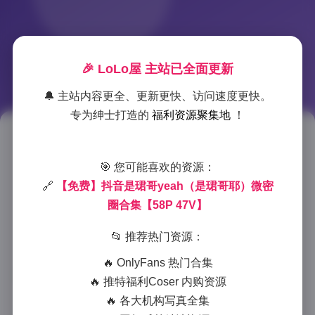
🎉 LoLo屋 主站已全面更新
🔔 主站内容更全、更新更快、访问速度更快。
专为绅士打造的
福利资源聚集地
！
【免费】抖音是珺哥yeah微密圈
写真合集 58P 47V
🎯 您可能喜欢的资源：
🔗
【免费】抖音是珺哥yeah（是珺哥耶）微密
2025-12-18 8:57
|
微密圈
|
2025-12-18 8:57
圈合集【58P 47V】
929 字
|
4 分钟
📂 推荐热门资源：
本次为大家带来的是抖音知名博主是珺哥yeah的微密
🔥 OnlyFans 热门合集
圈写真资源合集，包含58张精美图片和47段精彩视频，
🔥 推特福利Coser 内购资源
全部免费分享。这套资源合集展现了是珺哥yeah独特
🔥 各大机构写真全集
的个人魅力和多样化的拍摄风格，是粉丝不容错过的珍