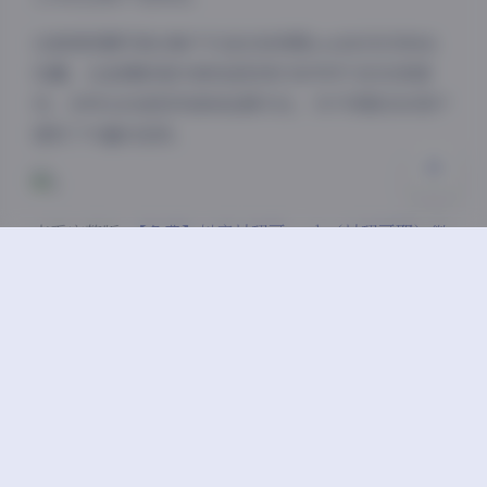
浅阴影
深阴影
这套微密圈写真合集不仅适合是珺哥yeah的忠实粉丝
收藏，也是摄影爱好者和造型师们参考学习的优质素
关闭
日落
暗化
灰度
材。多样化的造型风格和拍摄手法，为不同需求的用户
提供了丰富的选择。
查看完整版:
【免费】抖音是珺哥yeah（是珺哥耶）微
密圈合集【58P 47V】
作为免费分享的资源，这套合集的诚意满满，充分体现
了博主与粉丝之间的互动和感谢。希望各位粉丝能够喜
欢这套精心整理的是珺哥yeah微密圈写真合集，并在
欣赏的同时也能感受到博主用心创作的热情与诚意。
免费积分区
微密圈
抖音
高颜值