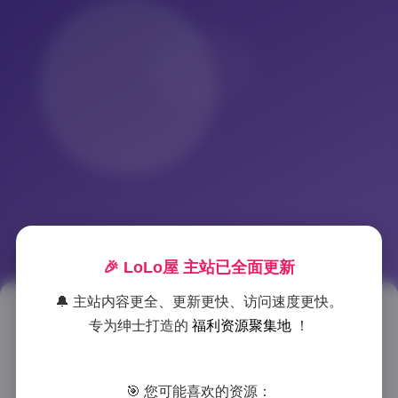
🎉 LoLo屋 主站已全面更新
🔔 主站内容更全、更新更快、访问速度更快。
大美媚京写真合集35套20GB打包
专为绅士打造的
福利资源聚集地
！
下载资源
🎯 您可能喜欢的资源：
2025-12-19 21:31
|
古风cosplay
|