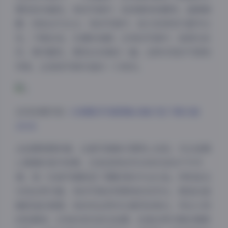
塑性和多面性。有的写真中，她身着传统服饰，温婉娴
静，宛如古代仕女；有的写真中，她又变身现代都市女
性，干练自信，充满时尚感；还有的写真中，她回归自
然，简约随性，展现出本真的一面。这种多变的气质和
风格，正是她写真作品的一大亮点。
访问本期内容:
大美媚京写真图集合集打包下载35套
20GB
从拍摄氛围来看，这套写真集可谓用心良苦。无论是精
心搭建的室内场景，还是选择自然光线充足的户外环
境，每一处细节都彰显了摄影师的专业水准。特别是在
光线运用方面，有的写真采用柔和的自然光，营造出温
暖舒适的氛围；有的则运用对比强烈的侧光，突出人物
的轮廓美；还有的尝试逆光拍摄，创造出梦幻般的剪影