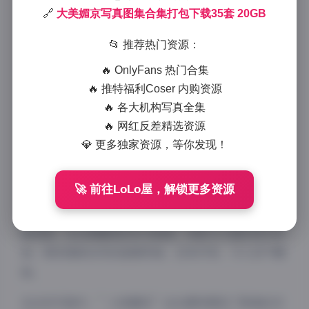
🔗
大美媚京写真图集合集打包下载35套 20GB
2025-12-19 21:31
1136 字
|
5 分钟
📂 推荐热门资源：
作为一名写真收藏爱好者，最近有幸获取了一套名为”
🔥 OnlyFans 热门合集
大美媚京”的写真合集，这套资源共有35套不同风格的
🔥 推特福利Coser 内购资源
写真，总容量高达20GB，堪称写真收藏界的瑰宝。今
🔥 各大机构写真全集
天，我想以读者的视角与大家分享这套写真集的独特魅
🔥 网红反差精选资源
力。
💎 更多独家资源，等你发现！
首先，”大美媚京”这个名称本身就蕴含着东方美学与
🚀 前往LoLo屋，解锁更多资源
现代时尚的融合。从收集到的35套写真来看，确实展现
了这种多元文化的交融。每一套写真都有其独特的主题
和风格，从古典雅致的东方韵味，到前卫大胆的现代时
尚，再到清新自然的田园风格，应有尽有，令人目不暇
接。
在这些写真中，”大美媚京”这位模特展现了极高的可