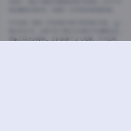
的图片，保证了画质的清晰度和细节的展现。这对于写
真收藏爱好者来说，无疑是一份珍贵的高质量资源。
作为读者，能够一次性获取35套不同风格的写真，总容
量达到20GB，这种打包下载的方式确实为收藏和欣赏
提供了极大的便利。无论是用于个人欣赏、学习参考，
还是设计灵感来源，这套资源都能满足不同的需求。特
别是对于喜欢多元化风格的写真爱好者来说，这套合集
几乎涵盖了各种可能的美学风格，让人能够一次性领略
不同风格下的”大美媚京”。
总的来说，”大美媚京”写真合集35套20GB打包下载
资源是一套值得珍藏的高质量写真集。它不仅展现了模
特的多面魅力，也体现了摄影师的专业水准，更通过不
同的风格和氛围，为观众带来了一场视觉盛宴。对于写
真爱好者来说，这无疑是一份不容错过的珍贵资源。