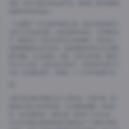
效果。这些不同的光线运用手法，使得每一套写真都有
其独特的视觉冲击力。
“大美媚京”作为这套写真的主角，她的气质和表现力
也是不可忽视的因素。从她的眼神到姿态，从表情到动
作，都展现出一种自然而然的自信和魅力。特别是在一
些需要情感表达的写真中，她能够精准地传达出主题所
需的情绪，无论是喜悦、忧郁、沉思还是欢愉，都能让
观众产生共鸣。这种出色的表现力，使得她的写真不仅
仅是一张张静态图片，更像是一个个生动的故事片段。
夜间模式
Sans Serif
Serif
这套写真合集的质量也是令人赞叹的。35套写真，每一
套都经过精心策划和拍摄，无论是服装搭配、妆容造
浅阴影
深阴影
型，还是场景选择、后期处理，都体现了专业水准。
20GB的容量也意味着每套写真都包含了大量高分辨率
关闭
日落
暗化
灰度