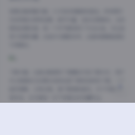
资源合集质量方面，3.1TB的容量绝非虚言。所有图片
夜间模式
均采用高分辨率拍摄，细节丰富，色彩还原真实。从构
图到后期处理，每一个环节都体现了专业水准。无论是
Sans Serif
Serif
用于欣赏收藏，还是作为摄影参考，这套资源都能满足
浅阴影
深阴影
不同需求。
关闭
日落
暗化
灰度
下载方面，这套合集提供了便捷的打包下载方式，用户
可以根据自己的需求选择全部下载或选择性下载。文件
组织清晰，分类合理，便于管理和查找。对于写真爱好
者来说，这无疑是一次不容错过的收藏机会。
艺图语写真系列第10035期3.1TB合集不仅是一次视觉
盛宴，更是一次艺术与技术的完美结合。无论你是专业