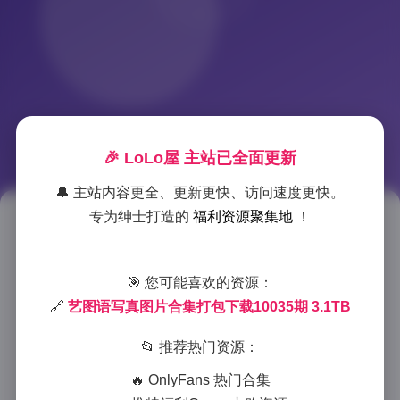
🎉 LoLo屋 主站已全面更新
🔔 主站内容更全、更新更快、访问速度更快。
专为绅士打造的
福利资源聚集地
！
艺图语写真合集第10035期
3.1TB打包下载资源
🎯 您可能喜欢的资源：
2026-1-07 10:13
|
典藏资源
|
2026-1-07 10:13
🔗
艺图语写真图片合集打包下载10035期 3.1TB
780 字
|
3 分钟
📂 推荐热门资源：
艺图语写真系列一直以来以其独特的视觉风格和高质量
🔥 OnlyFans 热门合集
的摄影作品在写真爱好者中享有盛誉。本期第10035期