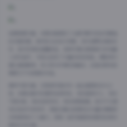
拍摄氛围方面，本期合集展现了从都市繁华到自然静谧
的多重场景。城市街头的活力四射、郊外田野的清新自
然、室内空间的温馨舒适，各种环境元素都被巧妙地融
入到作品中，为观众呈现了丰富的视觉体验。摄影师们
擅长捕捉瞬间，将人物与环境完美融合，创造出既有故
事感又不失美感的作品。
模特气质方面，艺图语写真系列一直注重展现多元之
美。本期合集中的模特各具特色，有的甜美可人，有的
气质冷艳，有的活泼灵动，有的成熟稳重。她们不仅拥
有出色的外表条件，更能在镜头前展现出丰富的情感层
次和独特的个人魅力，使每一组写真都具有强烈的辨识
度和艺术价值。