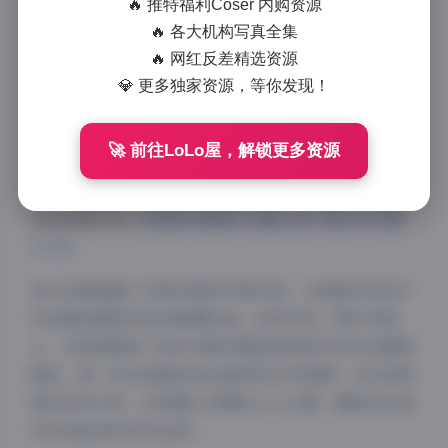
🔥 推特福利Coser 内购资源
合集更是收录了丰富多样的写真内容，总容量高达
🔥 各大机构写真全集
3.1TB，为摄影爱好者和收藏者提供了宝贵的视觉资
🔥 网红反差精选资源
源。
💎 更多独家资源，等你发现！
🚀 前往LoLo屋，解锁更多资源
访问本期内容:
艺图语写真图片合集打包下载10035期
3.1TB
本次合集涵盖了多种风格的写真作品，从清新自然的户
外拍摄到精致考究的影棚作品，应有尽有。图片风格
上，艺图语展现了其对光影的精准把控和对色彩的敏锐
感知，每一张作品都呈现出独特的艺术氛围。无论是明
亮的自然光效，还是精心布置的人工光源，都能在作品
中找到恰到好处的运用。