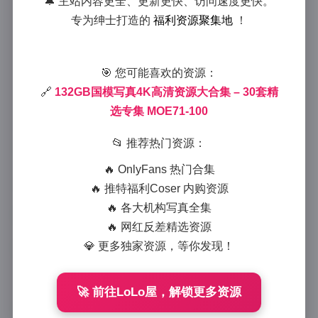
🔔 主站内容更全、更新更快、访问速度更快。
国模写真30套精选合集 MOE71-
专为绅士打造的
福利资源聚集地
！
100 132GB 4K资源
2026-1-07 14:59
|
岛遇
|
2026-1-07 14:59
🎯 您可能喜欢的资源：
816 字
|
4 分钟
🔗
132GB国模写真4K高清资源大合集 – 30套精
选专集 MOE71-100
作为长期跟踪国内人像摄影资源的从业者，近期接触到
📂 推荐热门资源：
的MOE71-100系列让我对国模写真创作水准有了全新
认知。这套132GB的超清资源包以系统性收藏著称，特
🔥 OnlyFans 热门合集
别适合对画质与主题多样性有要求的摄影爱好者。
🔥 推特福利Coser 内购资源
🔥 各大机构写真全集
🔥 网红反差精选资源
💎 更多独家资源，等你发现！
**4K超清画质呈现细节之美**
🚀 前往LoLo屋，解锁更多资源