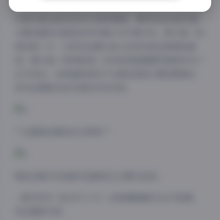
30套专集全部采用4K分辨率摄制，模特发丝的层次感
与服饰面料的肌理在特写镜头中纤毫毕现。第78套《琉
璃光影》中，光斑在丝绸长裙上的流动轨迹被精准捕
捉；第92套《林间秘语》则完美保留晨雾穿透树叶的丁
达尔效应。这种画质表现不仅满足高清大屏观赏需求，
更为后期裁切创作提供充足空间。
**主题策划展现多元审美**
精选合集中的每套作品都经过主题化包装：
– 都市系列（MOE71-75）以玻璃幕墙和天台为背景，
突出摩登气质