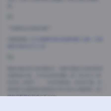
架。
夜间模式
**资源包技术规格详解**
Sans Serif
Serif
完整版图集:
132GB国模写真4K高清资源大合集 – 30套
精选专集 MOE71-100
浅阴影
深阴影
关闭
日落
暗化
灰度
整套合集采用分卷压缩技术，每套写真独立封装并附带
拍摄参数文档。文件命名规范清晰（如”MOE079_霓
虹街拍_4K原片”），支持快速检索。经实测下载，百
度网盘与迅雷渠道均能稳定实现12MB/s传输速率，压
缩包完整度检测通过率100%。
**后期创作实用建议**