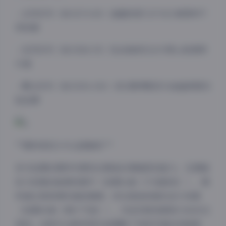
– 古风系列（MOE76-85）涵盖敦煌飞天与江南园林不
同场景
– 自然系列（MOE86-95）包含海滨日出与雪山秘境等
外景
– 概念系列（MOE96-100）尝试赛博朋克与油画质感实
验拍摄
**模特表现力专业度解析**
参与拍摄的模特均展现出精准的情绪把控能力。在情绪
张力较强的暗调场景中（如第83套《午夜剧场》），模
特通过微表情传递故事感；而在高饱和度的活力场景
（如第89套《果汁气泡》），则呈现极具感染力的动态
表现。这种专业素养使作品摆脱了传统写真的刻板框