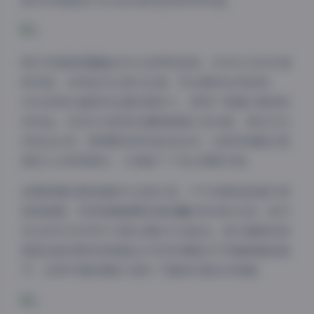
细节的保留使795GB的体积显得物有所值。
图片风格跨度覆盖近年主流审美趋势。约40%为日系清
新风格，采用低对比柔光处理，突出模特自然肤质；
30%的韩式画报风注重构图张力，常用广角镜头营造视
觉冲击；另有20%欧美系硬照强调立体光影，剩余10%
则包含古风、赛博朋克等实验性创作。这种风格配比既
满足大众审美需求，又保留了个性化探索空间。
拍摄氛围的营造堪称专业级示范。户外场景选取避开游
客高峰期，利用清晨薄雾或黄昏魔幻时刻的光线；室内
布光则可见环形灯与柔光箱的专业组合。部分咖啡馆场
景甚至能观察到背景虚化中依然清晰的手冲咖啡器具细
节，这种环境叙事能力提升了整套写真的沉浸感。