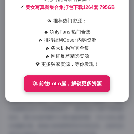
2026-1-09 10:14
|
尊享资源
|
2026-1-09 10:14
1009 字
|
4 分钟
🔗
美女写真图集合集打包下载1264套 795GB
📂 推荐热门资源：
作为专注视觉资源评测的观察者，近期接触到的这份
795GB美女写真合集着实令人惊艳。这个包含1264套
🔥 OnlyFans 热门合集
写真的超级资源包，不仅以海量内容取胜，更在品质把
🔥 推特福利Coser 内购资源
控上展现出专业水准，堪称数字视觉艺术的移动图书
🔥 各大机构写真全集
馆。
🔥 网红反差精选资源
💎 更多独家资源，等你发现！
在内容构成方面，1264套写真呈现出惊人的多样性。从
🚀 前往LoLo屋，解锁更多资源
日常私房到棚拍时尚，从森系外景到都市街拍，每个主
题都经过精心策划。尤为难得的是套系完整度——每套
作品都包含15-30张精选成片，且附带至少3种不同构图
版本。夏日泳装特辑中水珠的晶莹质感、冬日毛绒主题
的细腻纹理，都通过高清原图得到完美呈现，这种视觉