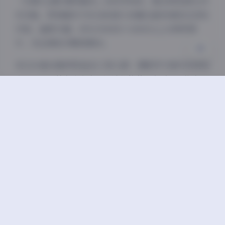
「日期+主题+模特编号」的科学体系，配合预览图文件
关闭
日落
暗化
灰度
夹功能，即使面对795GB的庞大体量也能快速定位目标
内容。画质方面，85%为4000×6000以上分辨率原
片，完全满足印刷级需求。
该1264套合集特别适合三类人群：摄影学习者可系统观
摩不同场景的布光方案；设计师能获取高质量人物素
材；普通用户则能享受每日不重样的视觉盛宴。所有内
容均以独立压缩包形式存放，支持按主题单独下载，兼
顾了收藏者与轻度用户的不同需求。
需要特别说明的是，尽管资源包体积达795GB，但经过
专业编目整理后，实际使用效率远超预期。采用分类树
状图导航体系，配合智能缩略图预览功能，即便是初次
接触的用户也能在10分钟内掌握检索要领。这种用户友
好设计让海量内容不再成为使用负担，反而转化为资源