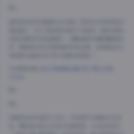
模特阵容呈现出健康的多元审美。既有符合传统审美的
精致面孔，也不乏极具辨识度的个性脸型。值得注意的
是每位模特的风格适配度——圆脸甜妹多搭配慵懒居家
风，骨感清冷系则多演绎都市时尚主题，这种精准定位
使每套作品都达到人物与场景的和谐统一。
访问原始页面:
美女写真图集合集打包下载1264套
795GB
夜间模式
Sans Serif
Serif
资源包的技术规格令人安心。所有图片均保留EXIF信
浅阴影
深阴影
息，摄影爱好者可从中研习拍摄参数。文件命名采用