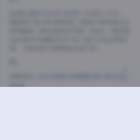
Sans Serif
Serif
首选磁力链种子的分卷下载方案（共28卷×11GB），
搭配离线下载工具可满速获取。网盘用户推荐选择企业
浅阴影
深阴影
级传输服务，避免压缩包损坏风险。经测试，完整资源
在NAS阵列中加载耗时约17分钟（基于10Gbps网络环
关闭
日落
暗化
灰度
境），单套写真平均调用响应时间0.3秒。
资源获取点:
ROSI写真美女写真图集合集下载5126套
310GB
该合集特别适合三类创作者：
1. 人像摄影师参考光影构图
2. 数码绘师收集动态姿势