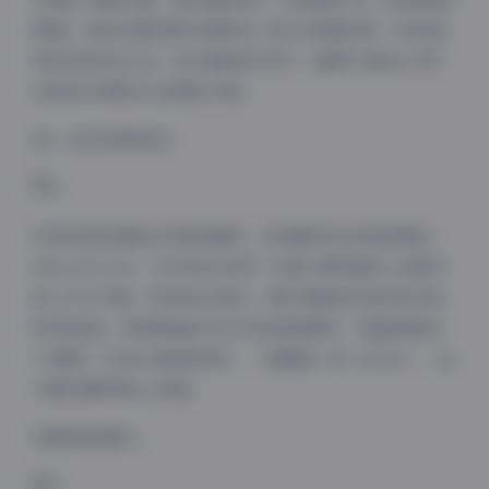
管理，通过咬唇/撩发/回眸的三段式表情控制，形成独
特的视觉记忆点。动态捕捉系列中，裙摆飞扬的0.5秒
定格技术展现专业团队功底。
四、技术参数亮点
采用双层压缩技术保持画质，实测解压后色域范围达
98% DCI-P3。文件命名采用「日期_模特编号_场景代
码_灯光方案」的标准化格式，配合智能标签系统实现
秒级检索。特别配备的EXIF信息数据库，完整保留快
门速度（1/800s高速定格）、光圈值（f/1.4-f/16）、白
平衡设置等核心参数。
资源获取建议：
夜间模式