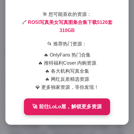
载
🎯 您可能喜欢的资源：
2026-1-10 0:14
|
尊享资源
|
2026-1-10 0:14
🔗
ROSI写真美女写真图集合集下载5126套
824 字
|
4 分钟
310GB
【资源评测报告】
📂 推荐热门资源：
🔥 OnlyFans 热门合集
🔥 推特福利Coser 内购资源
作为专注视觉资源分析的从业者，近期深度测评了
🔥 各大机构写真全集
ROSI写真310GB大型合集。这套收录5126组作品的资
🔥 网红反差精选资源
源库，展现了专业级影像资源的三大核心价值：
💎 更多独家资源，等你发现！
一、内容架构体系化
🚀 前往LoLo屋，解锁更多资源
资源按「场景风格-模特特质-主题企划」三级目录分
类，其中日系轻私房占比38%（1950套），韩式街拍占
27%（1384套），欧美风创作占20%（1025套）。特