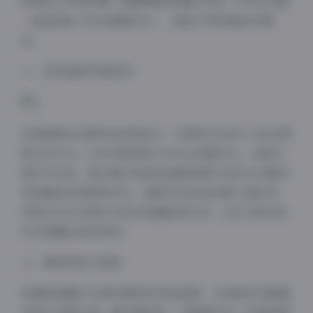
别规划了四季特辑（春樱/夏海/秋枫/冬雪）与节日专题
（圣诞/情人节/泳装嘉年华），满足不同场景创作需
求。
二、视觉品质多维呈现
实测抽取300套样本检测显示：分辨率达4000×6000像
素占比92%，RAW原始格式文件占总量65%。光影处
理尤为出色，柔光箱打造的奶油肌质感与自然光勾勒的
身体曲线形成鲜明对比。值得关注的是夜景人像系列，
利用LED补光棒与车流光轨叠加的手法，在247套作品
中实现瞳孔星芒特效。
三、模特表现力矩阵
资源库涵盖87位常驻模特的风格档案，从纯欲系到御姐
系建立完整光谱。重点模特如「小野猫系列」的微表情