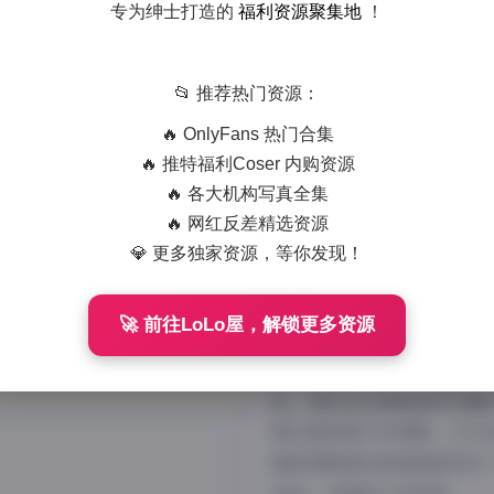
专为绅士打造的
福利资源聚集地
！
📂 推荐热门资源：
🔥 OnlyFans 热门合集
🔥 推特福利Coser 内购资源
🔥 各大机构写真全集
🔥 网红反差精选资源
💎 更多独家资源，等你发现！
倦倦喵19套写真
🚀 前往LoLo屋，解锁更多资源
作为一个长期关注国内写真
集在圈内引起了不小轰动。1
品，堪称是近期最值得收藏
集的画质绝对有保障。15G
都能清晰展现倦倦喵独特的
来说，无疑是个好消息。…