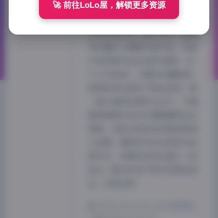
🚀 前往LoLo屋，解锁更多资源
作为一名长期关注网络优质摄影
作品的爱好者，最近发现一组值
得珍藏的兮嘻嘻写真作品。这组
打包资源共包含4套写真集，总
大小296MB，为喜欢收藏高清
美图的网友提供了绝佳选择。第
一套以清新校园风为主打，兮嘻
嘻身着简约白衬衫搭配藏青色百
褶裙，在阳光斑驳的校园林荫道
夜间模式
上拍摄。摄影师巧妙运用逆光拍
摄手法，将模特的发丝镀上一层
Sans Serif
Serif
金边，配合自然不做作的肢体语
言，完美诠释…
浅阴影
深阴影
2025-6-29 11:35
|
抖音网红
关闭
日落
暗化
灰度
|
2025-6-29 11:35