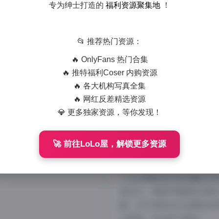
专为绅士打造的
福利资源聚集地
！
📂 推荐热门资源：
🔥 OnlyFans 热门合集
🔥 推特福利Coser 内购资源
🔥 各大机构写真全集
🔥 网红反差精选资源
💎 更多独家资源，等你发现！
冯木木LRIS写真
🚀 前往LoLo屋，解锁更多资源
在当下这个视觉至上的时代
木木LRIS的82套写真合
了众多摄影爱好者收藏的对
格见长，每套写真都经过精
配，无不体现出专业团队的用
分辨率，无论是人物的…