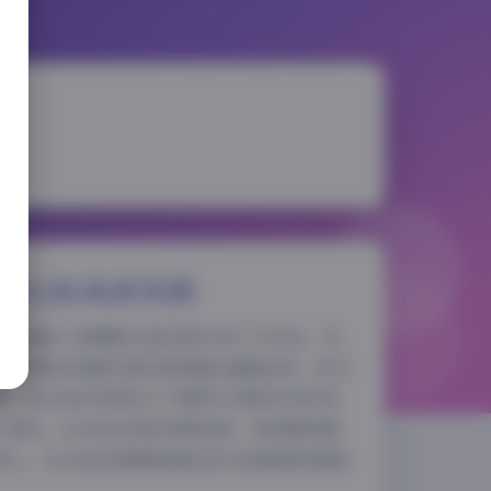
集82套高清资源
，优质的人像摄影作品总能引发广泛关注。冯
集以其独特的拍摄风格和高质量的画面呈现，成为
夜间模式
象。这位来自网络的人气模特以清新自然的风
心策划。从光线运用到场景选择，再到服饰搭
Sans Serif
Serif
心。32GB的容量意味着这些作品都保持着高