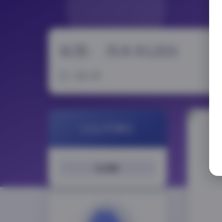
标签：
冯木木LRIS
1 篇文章
LoLo写真社
搜索