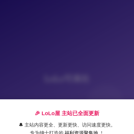
LoLo写真社
🎉 LoLo屋 主站已全面更新
🔔 主站内容更全、更新更快、访问速度更快。
专为绅士打造的
福利资源聚集地
！