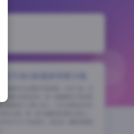
航线写真6套超清资源合集
以碧蓝航线为主题的写真套图，共有六套，总
用超清晰分辨率呈现。每一套都围绕不同的舰
夜间模式
景布置都经过了精心设计，力求还原游戏中的
风格的点缀。第一套以旗舰级的重巡为核心，
Sans Serif
Serif
纹饰在灯光下闪烁微光，背后是一面略带雾感
浅阴影
深阴影
出一…