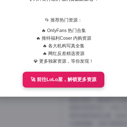
📂 推荐热门资源：
🔥 OnlyFans 热门合集
🔥 推特福利Coser 内购资源
🔥 各大机构写真全集
🔥 网红反差精选资源
💎 更多独家资源，等你发现！
芝心蛋奶烧碧蓝
🚀 前往LoLo屋，解锁更多资源
芝心蛋奶烧最近推出了一组
容量达到3GB，画面全部采
船角色展开，服装细节与场
舰娘形象同时加入一点私人
模特身着深蓝色礼服，金色
的海港墙面，光影交错间透