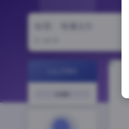
标签：
哈曼女仆
1 篇文章
LoLo写真社
搜索