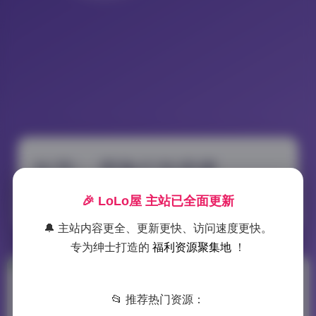
标签：
图集打包资源
🎉 LoLo屋 主站已全面更新
4 篇文章
🔔 主站内容更全、更新更快、访问速度更快。
专为绅士打造的
福利资源聚集地
！
Pyon写真集37套美
📂 推荐热门资源：
女艺术图片13GB完