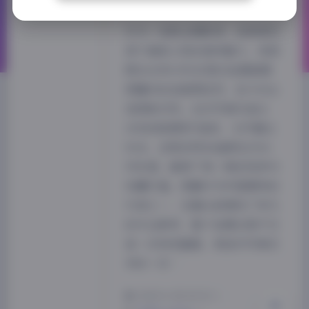
345P9GB
作为一名职业摄影师，我常常沉
浸于捕捉人物的独特魅力，而回
顾2020年1月5日那次拍摄国模
恩善的私拍套图经历，至今仍让
我回味无穷。这次写真作品以
345张高清图片组成，文件量达
夜间模式
9GB，全程采用4K画质且无水
印处理，确保了每一帧的纯净与
Sans Serif
Serif
收藏价值。恩善作为中国模特的
代表之一，在镜头前展现了非凡
浅阴影
深阴影
的专业素养，整个拍摄过程不仅
是一次视觉盛宴，更是对写真艺
关闭
日落
暗化
灰度
术的一次…
2025-6-28 20:52
|