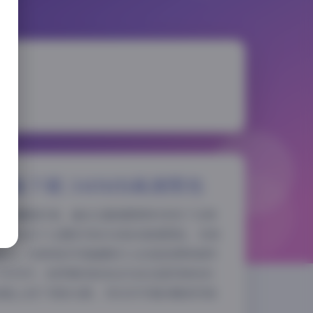
合集下载 340MB高清图包
的收藏爱好者，最近在整理图库时发现了白神
包含10个主题系列的340MB高清图包，完美
夜间模式
魅力。白神泱的写真最吸引人的是她那种独特
"系列中，她穿着浅粉色浴衣站在落英缤纷的
Sans Serif
Serif
她脸上投下斑驳光影，将日系写真的唯美风格