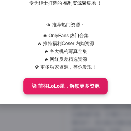
专为绅士打造的
福利资源聚集地
！
📂 推荐热门资源：
🔥 OnlyFans 热门合集
🔥 推特福利Coser 内购资源
🔥 各大机构写真全集
🔥 网红反差精选资源
💎 更多独家资源，等你发现！
白神泱10套写真
🚀 前往LoLo屋，解锁更多资源
作为一名长期关注日系写真
泱的这组绝美写真合集。这套
呈现了这位人气模特的多样
的透明感气质。在"樱花少女
樱花树下，阳光透过花瓣在
展现得淋漓尽致。而"都…