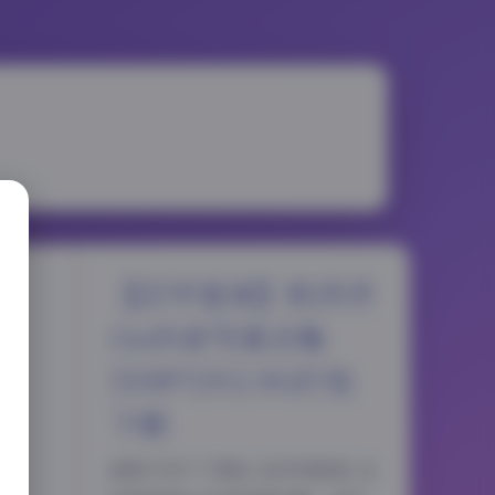
【幻宇星球】奶洋洋
Oo抖音写真合集
559P72V2.9G打包
下载
前阵子存下了那份【幻宇星球】出