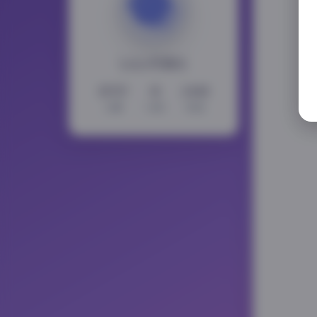
LoLo写真社
15717
11
2345
文章
分类
标签