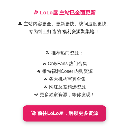
🎉 LoLo屋 主站已全面更新
🔔 主站内容更全、更新更快、访问速度更快。
专为绅士打造的
福利资源聚集地
！
📂 推荐热门资源：
🔥 OnlyFans 热门合集
🔥 推特福利Coser 内购资源
🔥 各大机构写真全集
🔥 网红反差精选资源
💎 更多独家资源，等你发现！
遥HARUKA写真合
集4套892MB下载资
🚀 前往LoLo屋，解锁更多资源
源持续更新