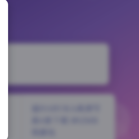
遥HARUKA高清写
真4套下载 892MB
资源包