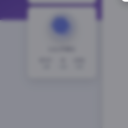
LoLo写真社
15727
11
2352
文章
分类
标签