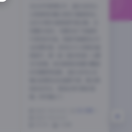
在众多写真博主中，遥HARUKA
以其独特的镜头表现力脱颖而出。
这次分享的4套高清写真合集，总
容量892MB，完整收录了她最具
夜间模式
代表性的作品。每套写真都经过专
业后期处理，呈现出令人惊艳的画
Sans Serif
Serif
质细节。第一套《春日物语》以樱
浅阴影
深阴影
花为背景，粉白相间的和服与飘落
的花瓣相得益彰。遥HARUKA在
关闭
日落
暗化
灰度
镜头前展现出的温婉气质，配合柔
和的自然光，营造出梦幻般的氛
围。特写镜头下，…
2025-7-01 13:23
|
美女摄影
|
2025-7-01 13:23
703 字
|
3 分钟