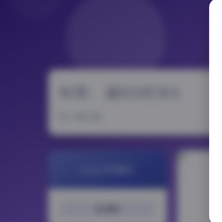
标签：
遥HARUKA
2 篇文章
LoLo写真社
搜索