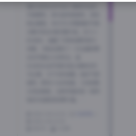
遥HARUKA作为当下备受关注的
写真模特，其作品风格独特，深受
粉丝喜爱。本次为大家整理的写真
合集共包含4套完整作品，总大小
892MB，涵盖了多种拍摄风格与
场景，为粉丝提供了一次全面欣赏
这位写真达人的机会。遥
HARUKA的写真作品以清新自然
为主调，又不失时尚感。她的气质
独特，既有少女的纯真，又有成熟
女性的韵味，这种矛盾的统一使得
她的作品极具观赏价值。…
2026-3-06 22:56
|
抖音网红
|
2026-3-06 22:56
838 字
|
4 分钟