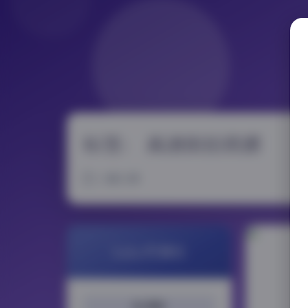
标签：
高清街拍资源
2 篇文章
LoLo写真社
搜索