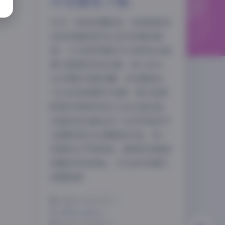
片完整包下载
作为一名街拍摄影师，我常常被问
及如何捕捉城市生活中的精彩瞬
间。今天很荣幸能为大家带来这套
精心整理的街拍合集，NO.0001-
0100期的完整收藏，总容量高达
夜间模式
75GB的高清图片资源，绝对是摄
影爱好者和时尚达人的必备良品。
Sans Serif
Serif
这套街拍合集收录了从初学者到专
浅阴影
深阴影
业摄影师的100期精选作品，每一
张都经过严格筛选，确保呈现最高
关闭
日落
暗化
灰度
质量的视觉体验。75GB的存储空
间意味着…
2026-3-26 20:17
|
古风cosplay
|
2026-3-26 20:17