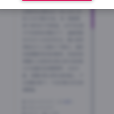
图片75GB 打包下载
这套街拍合集收录了 NO.0001 到
NO.0100 期的作品，每一期都聚
焦于城市的不同角落，从早市的烟
火气到深夜的霓虹灯下，画面里随
处可见行人的自然状态。镜头常常
停留在行人交错的十字路口，捕捉
到裙摆随风轻扬的瞬间，或是西装
革履的上班族匆忙跨过斑马线时鞋
尖与地面的轻微摩擦声。光线方
面，清晨的柔光洒在旧砖墙上，产
生细腻的影子；午后的强光则在玻
璃幕墙…
2026-4-19 14:57
|
岛遇
|
2026-4-19 14:57
840 字
|
4 分钟