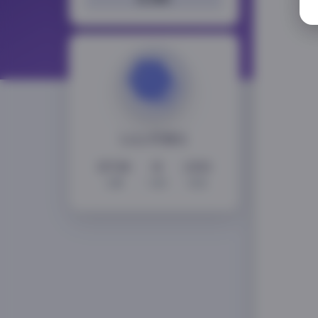
LoLo写真社
15728
11
2353
文章
分类
标签