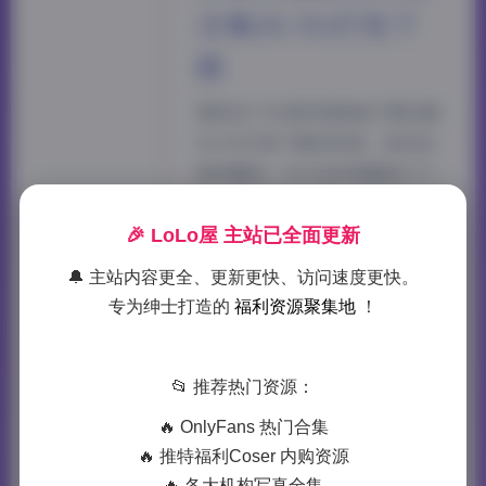
合集10.5G打包下
载
拿到这个抖音奶瑶妹妹17期合集
10.5G打包下载的时候，说实话
挺惊喜的。10.5G的容量装下了
她从早期到近期的不少视觉记
录，翻看过程像在翻一本慢慢沉
🎉 LoLo屋 主站已全面更新
淀的相册。前两期里她多是在简
🔔 主站内容更全、更新更快、访问速度更快。
约的居家环境里出镜。暖黄的灯
专为绅士打造的
福利资源聚集地
！
光打在浅米色的沙发上，她穿一
件宽松的针织衫，领口微微垮
塌，露出一点锁骨。那种不刻意
📂 推荐热门资源：
的松弛感，很难让人移开眼。镜
🔥 OnlyFans 热门合集
头很近，能看清发丝边缘的柔
🔥 推特福利Coser 内购资源
光。这时候…
🔥 各大机构写真全集