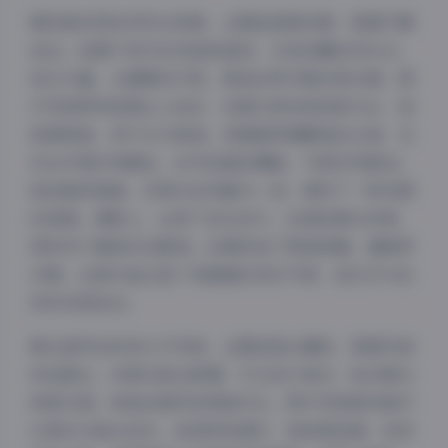
第四套采用自然风光背景，主题是田园诗意，氛围宁静
悠远。拍摄于郊外的花田和森林，光线依靠自然日光，
变化丰富，从晨雾到夕阳，营造出梦幻般的层次感。图
片风格带有浪漫主义色彩，色调以绿色和粉紫为主，饱
和度稍高，但不过分艳丽。徐媛媛穿着飘逸的长裙，在
花丛中漫步或静坐，动作轻盈如舞蹈，气质空灵脱俗。
她的眼神清澈，仿佛与自然融为一体，展现了一种诗意
的美感。摄影上，运用了逆光技巧，创造轮廓光效果，
同时快门捕捉动态瞬间。后期添加了柔焦滤镜，增强梦
幻感。这套作品凸显了徐媛媛的灵动气质，是艺术与自
夜间模式
然的完美结合。
第五套突出时尚大片风格，主题是复古潮流，氛围华丽
Sans Serif
Serif
而戏剧化。布景在复古影棚，灯光设计复杂，结合聚光
浅阴影
深阴影
和柔光箱，制造出强烈的明暗对比。图片风格偏向高对
比黑白与复古色系，如深棕和酒红，饱和度饱满，视觉