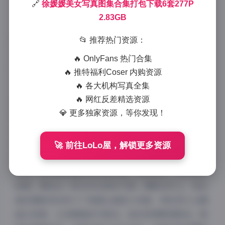
🔗
徐媛媛美女写真图集合集打包下载6套277P
277张高清图片，每一张都经过精心拍摄和后期处理，
2.83GB
呈现出多元化的视觉艺术。徐媛媛作为博主，她的写真
总是以自然真实的气质为核心，而这套合集通过不同的
📂 推荐热门资源：
主题、风格和氛围，完美捕捉了她的个人魅力。接下
🔥 OnlyFans 热门合集
来，我将从摄影角度出发，逐一剖析这6套写真的亮
🔥 推特福利Coser 内购资源
点，分享其中的技术细节和美学感受。
🔥 各大机构写真全集
🔥 网红反差精选资源
第一套写真以户外海滨为主题，营造出轻松自由的氛
💎 更多独家资源，等你发现！
围。拍摄地点选在阳光明媚的沙滩上，背景是蔚蓝的海
浪和金色的沙丘，光线柔和而自然，利用清晨的黄金时
段，避免强光造成的阴影。图片风格偏向清新唯美，色
🚀 前往LoLo屋，解锁更多资源
调以浅蓝和米白为主，饱和度适中，突出徐媛媛的青春
活力。她身着轻盈的碎花连衣裙，笑容灿烂，动作自然
舒展，展现出一种无忧无虑的气质。摄影技术上，我注
意到摄影师采用了广角镜头捕捉大场景，同时用大光圈
虚化背景，让徐媛媛成为焦点。她的表情管理极佳，眼