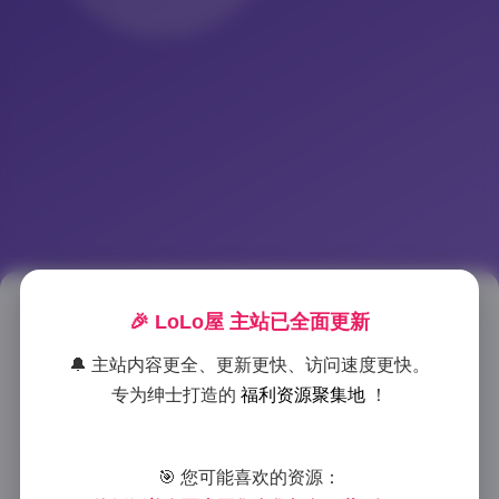
徐媛媛写真合集下载6套277P
🎉 LoLo屋 主站已全面更新
🔔 主站内容更全、更新更快、访问速度更快。
2025-6-29 11:43
|
美女摄影
|
2025-6-29 11:43
专为绅士打造的
福利资源聚集地
！
1899 字
|
7 分钟
作为一位专注人像摄影的从业者，我有机会深度解析徐
🎯 您可能喜欢的资源：
媛媛的这套写真合集。它包含了完整的6套作品，总计