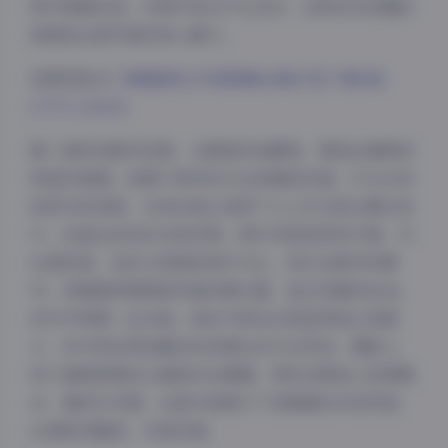
神中透着自信，仿佛与观众产生互动，这种自然流露的
美感是这套写真的核心魅力。
资源获取点:
徐媛媛美女写真图集合集打包下载6套
277P 2.83GB
第二套转向都市夜景，主题是时尚摩登，营造出璀璨而
神秘的氛围。拍摄于城市的天台和霓虹街道，灯光交织
成梦幻的背景，光线处理上使用了人工补光和长曝光技
巧，创造出流动的光轨效果。图片风格更具现代感，对
比度较高，色彩以深蓝和亮红为主，烘托出都市的繁
华。徐媛媛穿着剪裁利落的晚礼服，姿态优雅而自信，
动作中带着一丝冷艳。她的气质在这里显得独立而强
大，举手投足间流露出时尚博主的专业风范。摄影上，
快门速度被调低以捕捉动态模糊，同时后期加入轻微噪
点，增添艺术感。这套作品展示了徐媛媛的多变风格，
从清新到魅惑，无缝切换。