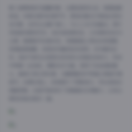
第三套聚焦室内温馨场景，主题是居家生活，氛围温暖
舒适。布景在简约的客厅中，柔和的暖光灯营造出家的
亲切感，自然光从窗户透入，与人工光巧妙融合。图片
风格偏向柔和写实，色彩饱和度较低，以米黄和浅灰为
主调，强调细节的真实性。徐媛媛换上宽松的家居服，
表情温柔娴静，或阅读书籍或轻抚宠物，动作随性自
然。她的气质在这里回归到邻家女孩般的亲和力，笑容
中带着一丝俏皮。摄影技术方面，使用了标准焦距镜
头，确保人物比例协调，光圈调整到中等值以保留环境
细节。后期处理上，轻微提升了阴影部分，突出皮肤的
细腻质感。这套写真体现了徐媛媛的日常魅力，让观众
感受到她的真实一面。