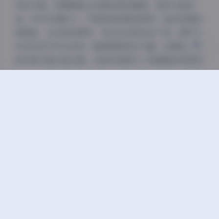
关闭
日落
暗化
灰度
冲击力强。徐媛媛换上经典西装或旗袍，姿势大胆自
信，动作充满张力，气质显得成熟而犀利。她的表情控
制精准，从冷峻到微笑，传达出多层次的个性。摄影技
术涉及多灯布光系统，确保阴影层次丰富，后期加入颗
粒效果以强化复古感。这套写真展示了徐媛媛的时尚可
塑性，作为博主，她能轻松驾驭不同时代的风格。
第六套回归简约肖像，主题是纯净美感，氛围低调而精
致。拍摄在纯色背景影棚，光线均匀柔和，避免任何干
扰元素。图片风格极简主义，色调以黑白灰为主，强调
线条和轮廓。徐媛媛身着基础款服饰，表情宁静专注，
动作简单如侧身或凝视，气质纯净而深邃。她的五官细
节被放大，皮肤质感和眼神成为焦点，体现了内在的自
信力量。摄影上，使用定焦镜头捕捉微表情，光圈开大
以突出主体，后期仅做轻微调整，保持真实性。这套作