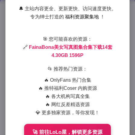
🔔 主站内容更全、更新更快、访问速度更快。
FainaBona写真合集下载：14套
专为绅士打造的
福利资源聚集地
！
4.30GB高清美图
2025-6-29 11:44
|
抖音网红
|
2025-6-29 11:44
🎯 您可能喜欢的资源：
1360 字
|
6 分钟
🔗
FainaBona美女写真图集合集下载14套
4.30GB 1596P
作为一名摄影爱好者，我一直对高质量的写真作品充满
热情。最近，我偶然发现了FainaBona的写真合集，这
📂 推荐热门资源：
是一个包含14套高清美图的宝藏资源，总大小
🔥 OnlyFans 热门合集
4.30GB，累计1596张图片。下载完成后，我迫不及待
🔥 推特福利Coser 内购资源
地浏览了所有内容，被其独特的魅力深深吸引。今天，
🔥 各大机构写真全集
我就从一个普通读者的视角，分享一下这次欣赏体验，
🔥 网红反差精选资源
聚焦于写真内容、图片风格、拍摄氛围，以及博主
💎 更多独家资源，等你发现！
FainaBona的独特气质。注意，FainaBona仅为网络昵
称，不涉及任何真实个人信息。
🚀 前往LoLo屋，解锁更多资源