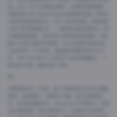
围。比如，在户外拍摄的套图中，风格偏向清新唯美，
背景的蓝天白云与FainaBona的着装相得益彰；而室内
作品则更注重光影对比，突出了她的轮廓美。高清品质
让每个细节都清晰可见——从服装纹理到表情变化，都
处理得极富质感。这种风格不是简单的商业摆拍，而是
融合了时尚元素和日常美感，让1596张图片整体连贯，
又各具特色。作为读者，我能感受到摄影师的专业功
底，文件4.30GB的大小正体现了这种高质量输出，下
载后放大观看，画质丝毫不失真。
拍摄氛围是另一个亮点，整个合集营造出多样化的情感
基调。14套图集中，氛围变化丰富：有的充满浪漫气
息，在花园或咖啡馆中，FainaBona与环境互动，传递
出悠闲舒适感；有的则更具张力，在高楼天台或夜景