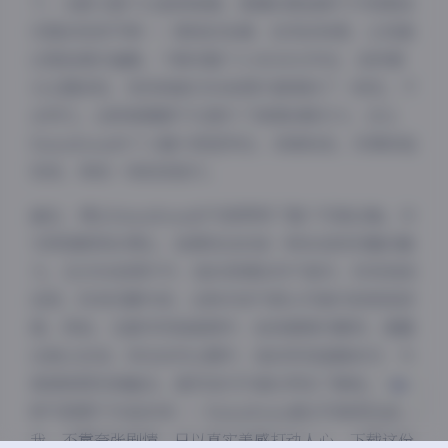
下，光影交错下凸显神秘感。氛围的营造离不开背景音
乐般的视觉节奏——柔和的色调、自然的构图，让观看
过程如漫步画廊。下载完整个4.30GB文件后，我特意
分主题浏览，发现每套1596张图片都保持了一致性，不
会突兀。这种氛围感不仅提升了美图的吸引力，还让
FainaBona的个人魅力更显突出，读者如我，仿佛亲临
夜间模式
现场，享受一场视觉旅行。
Sans Serif
Serif
最后，博主FainaBona的气质贯穿了整个写真合集。作
为网络昵称的博主，她展现出的是一种自信而优雅的魅
浅阴影
深阴影
力。在1596张图片中，她的表情自然不做作，时而俏皮
活泼，时而沉静内敛，这种多变气质让写真内容更具深
关闭
日落
暗化
灰度
度。例如，在都市风格套图中，她身着简约服饰，透露
出独立自信；而在自然主题中，她的笑容温暖亲切，与
高清美图完美融合。虽然我们只通过网名了解她，但这
种气质源于作品本身——FainaBona通过写真表达自
我，不靠夸张剧情，只以真实美感打动人心。下载这份