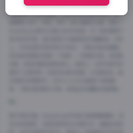
首先，写真内容丰富多彩，涵盖多个主题场景。这14套
图集就像一场视觉盛宴，从自然风光到都市街拍，每一
套都精心设计。例如，其中一套以海滩为主题，展现了
FainaBona在阳光沙滩上的灵动身姿，另一套则聚焦于
室内私密空间，通过柔和灯光捕捉她的优雅瞬间。内容
上，1596张图片排列得井井有条，下载后我轻松翻看，
发现每张图都讲述着一个故事——或清新可爱，或成熟
性感，但始终围绕美图的核心。整体上，这些写真内容
避免了过度修饰，而是突出真实美感，让读者如我，能
沉浸其中欣赏细节。文件大小4.30GB确保了高清画
质，下载过程流畅无卡顿，非常适合收藏和反复回味。
图片风格方面，FainaBona的写真以高清细腻著称。浏
览这些美图时，我被其独特的艺术感打动：画面色彩鲜
明，光线处理得恰到好处，营造出一种温暖而自然的氛