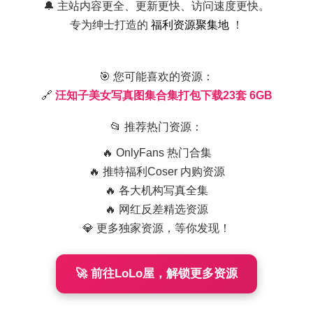
🔔 主站内容更全、更新更快、访问速度更快。
专为绅士打造的
福利资源聚集地
！
汪知子写真合集打包下载2
🎯 您可能喜欢的资源：
2025-6-29 11:57
|
岛遇
|
202
🔗
汪知子美女写真图集合集打包下载23套 6GB
1186 字
|
5 分钟
📂 推荐热门资源：
子这个名字，在网红圈里不算陌生，她以一系列高质量写真作品
🔥 OnlyFans 热门合集
博主，她的写真合集打包下载服务，涵盖了23套不同主题的图集
🔥 推特福利Coser 内购资源
。本文将从写真内容、图片风格、拍摄氛围以及博主气质等方面
🔥 各大机构写真全集
🔥 网红反差精选资源
💎 更多独家资源，等你发现！
资源链接:
汪知子美女写真图集合集打包下载23套 6GB
🚀 前往LoLo屋，解锁更多资源
，写真内容是汪知子合集的核心亮点。23套图集各具特色，涵盖