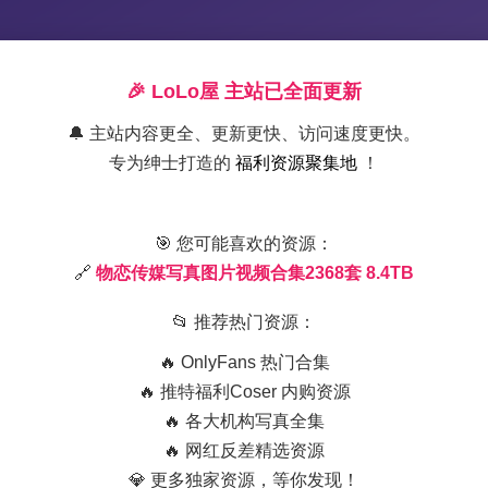
🎉 LoLo屋 主站已全面更新
🔔 主站内容更全、更新更快、访问速度更快。
专为绅士打造的
福利资源聚集地
！
物恋传媒写真视频合集2368套
2025-7-15 19:39
|
岛遇
|
202
🎯 您可能喜欢的资源：
723 字
|
3 分钟
🔗
物恋传媒写真图片视频合集2368套 8.4TB
喜欢收藏高质量写真的朋友来说，物恋传媒的这套8.4TB资源合集
📂 推荐热门资源：
多种风格类型，满足不同审美需求。作为一位长期关注写真资源
🔥 OnlyFans 热门合集
🔥 推特福利Coser 内购资源
🔥 各大机构写真全集
🔥 网红反差精选资源
从画质来说，这套合集内的图片分辨率普遍达到4K水准，细节
💎 更多独家资源，等你发现！