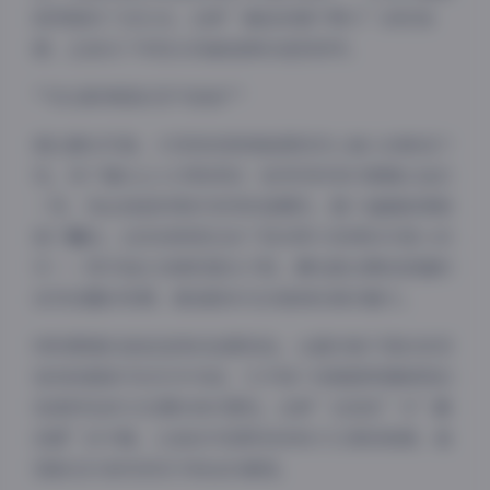
款穿搭有了记忆点。这种”看起来毫不费力”的时尚
感，正是当下年轻女孩最追捧的造型哲学。
**动态影像里的灵气绽放**
相比静态写真，37段短视频更能展现空心柚七的鲜活个
性。有个镜头让人印象深刻：她突然转身对着镜头灿烂
一笑，发丝扬起时刚好有风吹落樱花，整个画面就像被
施了魔法。这些视频里记录了很多即兴发挥的可爱小动
作——用手指比划相机框住夕阳，蹲在路边喂流浪猫时
自然流露的笑颜，都是剧本无法复制的真实魅力。
夜间模式
特别要提的是她选择的拍摄场地，从重庆巷子里的老茶
馆到成都新开的艺术书店，几乎每个场景都带着鲜明的
Sans Serif
Serif
地域特色却又充满时尚可塑性。这种”在地性”与”潮
流感”的平衡，让她的内容既有亲和力又保持格调，难
浅阴影
深阴影
怪能在抖音收获百万粉丝的喜爱。