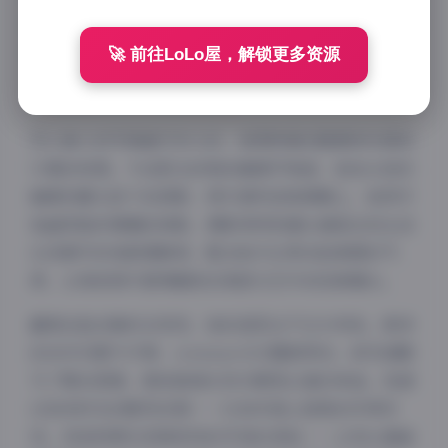
的84张高清写真和37段短视频，完整记录了她从青涩到
成熟的风格演变，每一帧都值得反复品味。
🚀 前往LoLo屋，解锁更多资源
**光影魔术师手下的日常美学**
空心柚七的写真最打动人的，是那种看似随意却充满设
计感的构图。午后阳光斜照的咖啡厅角落，她低头搅动
咖啡时睫毛投下的阴影；雨天便利店玻璃窗上，她用手
指画笑脸时模糊的倒影。摄影师特别擅长捕捉这些生活
化场景中的电影感瞬间，配合她天生带点疏离感的气
质，让每张照片都像截取自某部文艺片的经典镜头。
翻阅这组合集时会发现，她的造型从不过分夸张。素净
的白衬衫配牛仔裤、oversize毛衣露肩穿法、碎花裙配
马丁靴的混搭，都是普通女孩衣橱里必备的单品。但通
过恰到好处的配饰点缀——比如耳垂上摇晃的珍珠耳
线，或是锁骨处若隐若现的字母纹身贴——立刻让基础