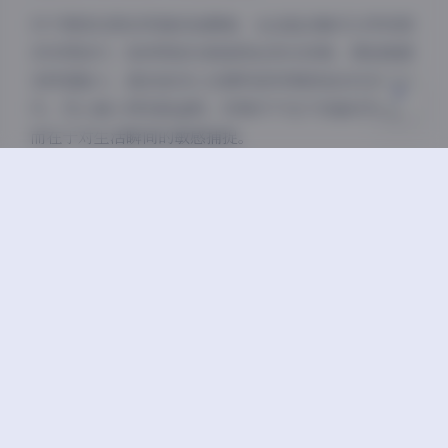
关闭
日落
暗化
灰度
对于想尝试类似风格的拍摄者，从这组合集可以学到很
多实用技巧：如何用逆光制造发丝发光效果，俯拍角度
怎样显脸小，甚至是怎么在便利店货架前拍出日杂风照
片。空心柚七用实践证明，好照片不在于设备多专业，
而在于对生活瞬间的敏感捕捉。
在线浏览:
【秘语空间】抖音空心柚七合集【84P
37V】
（完整84P高清写真+37V原画质视频已分类整理，包含
居家/街拍/旅行三大主题，可通过文末链接获取）
丝袜
抖音
极品
秘语空间
美腿
蜜桃臀
高颜值