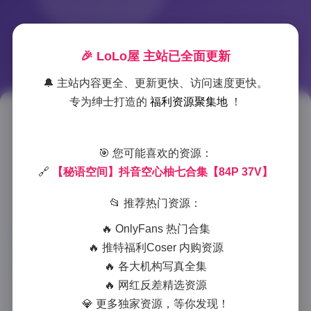
🎉 LoLo屋 主站已全面更新
🔔 主站内容更全、更新更快、访问速度更快。
专为绅士打造的
福利资源聚集地
！
抖音空心柚七写真合集84P+37V
🎯 您可能喜欢的资源：
2025-7-16 11:44
|
美女摄影
|
2025-7-16 11:44
888 字
|
4 分钟
🔗
【秘语空间】抖音空心柚七合集【84P 37V】
📂 推荐热门资源：
**发现抖音宝藏女孩：空心柚七写真全收录**
🔥 OnlyFans 热门合集
🔥 推特福利Coser 内购资源
🔥 各大机构写真全集
第一次刷到空心柚七的短视频时，就被她独特的镜头表
🔥 网红反差精选资源
现力瞬间击中。这个98年出生的川妹子总能用最自然的
💎 更多独家资源，等你发现！
姿态，在镜头前呈现出令人心动的画面。本次收集整理