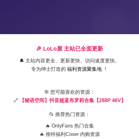
🎉 LoLo屋 主站已全面更新
🔔 主站内容更全、更新更快、访问速度更快。
专为绅士打造的
福利资源聚集地
！
🎯 您可能喜欢的资源：
抖音蓝布罗莉写真合集28
🔗
【秘语空间】抖音超蓝布罗莉合集【288P 46V】
2025-7-16 12:13
|
古风cosplay
|
📂 推荐热门资源：
720 字
|
3 分钟
🔥 OnlyFans 热门合集
音平台掀起一股清新风的蓝布罗莉写真合集，用288张高清图片
🔥 推特福利Coser 内购资源