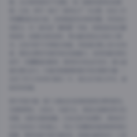
题，从日常家居到户外探险，每一套都有独特的故事
感。比如，其中一套以”森林仙子”为主题，悠宝三岁
穿着飘逸的连衣裙，在绿意盎然的林间奔跑，笑容灿烂
如阳光；另一套则是”糖果屋”风格，背景是粉色的糖
果装饰，她摆出俏皮姿势，像从童话里走出来的小精
灵。这些内容不只停留在表面，而是通过精心设计的场
景，展现出萝莉写真特有的纯真魅力。我特别喜欢那些
细节：花瓣飘落的瞬间、微风吹动发丝的灵动，都让画
面充满生命力。53套的数量意味着无穷的探索乐趣——
我花了好几天时间才看完一半，每次点开新文件夹，都
能发现惊喜。
图片风格方面，整个合集走的是清新甜美的萝莉路线。
色调偏柔和，以粉白、浅蓝为主，营造出温暖而梦幻的
氛围。光影处理很细腻，比如在室内拍摄时，柔和的灯
光打在悠宝三岁的脸上，突出了她圆润的脸颊和明亮的
眼睛，那种纯真气质扑面而来。高清的画质是另一大亮