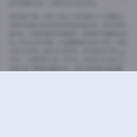
跃或转圈的连拍，让萝莉的活力跃然纸上。
浅阴影
深阴影
提到博主气质，悠宝三岁这个名字就暗示了可爱路线，
写真中她确实将这种特质发挥得淋漓尽致。她的表情丰
关闭
日落
暗化
灰度
富多变：从调皮鬼脸到安静微笑，都透着未经雕琢的纯
真。动作也自然流畅，比如踮脚摘花或歪头思考，展现
出孩子的灵动。虽然这只是网名，但写真里的气质真实
可信——她像邻家小妹一样亲切，没有成人化的修饰，
而是专注于萝莉的清新本色。这种气质贯穿53套全集，
让人感受到成长的快乐片段。作为欣赏者，我从中体会
到一种正能量：写真不是追求完美，而是记录真实的美
好。
更多内容:
悠宝三岁 顶级萝莉写真合集 [53套][24.61G]
总之，这套”悠宝三岁萝莉写真53套合集”绝对是写真
爱好者的福音。24.61G的高清图集提供了持久的欣赏价