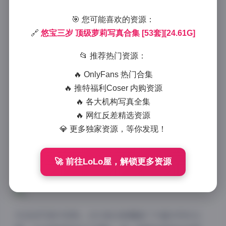
2025-7-19 18:48
|
美女摄影
|
2025-7-19 18:48
🎯 您可能喜欢的资源：
1393 字
|
6 分钟
🔗
悠宝三岁 顶级萝莉写真合集 [53套][24.61G]
作为一名写真爱好者，我最近偶然发现了这个名为”悠
📂 推荐热门资源：
宝三岁萝莉写真53套合集”的宝藏资源，总大小高达
🔥 OnlyFans 热门合集
24.61G。从第一眼起，我就被它深深吸引。悠宝三岁这
🔥 推特福利Coser 内购资源
个昵称，一听就透着天真烂漫的气息，虽然只是个网
🔥 各大机构写真全集
名，但它完美契合了写真中那股纯粹的童趣感。整个合
🔥 网红反差精选资源
集打包了整整53套高清图片，每一套都像一本精美的画
💎 更多独家资源，等你发现！
册，让我在浏览时仿佛置身于一个梦幻的萝莉世界。作
为一个普通读者，我忍不住想分享我的欣赏体验——这
🚀 前往LoLo屋，解锁更多资源
不仅仅是照片的堆砌，而是一场视觉的盛宴。
先说说写真内容吧。这53套合集覆盖了丰富多样的主