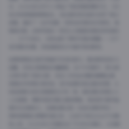
点，24.61G的文件大小保证了每张图都清晰可见，毛孔
和衣物质感都栩栩如生。我注意到有些套系采用了复古
滤镜，增添了一丝怀旧感，而其他则保持自然原色，强
调真实感。这种风格的一致性让合集整体看起来和谐统
一，又不失变化，完美诠释了萝莉写真的精髓——它不
是刻意的扮嫩，而是捕捉成长中最珍贵的瞬间。
拍摄氛围是这套写真最打动我的部分。整体感觉轻松又
温馨，没有过度摆拍的僵硬感。在户外场景中，阳光透
过树叶洒下斑驳光影，悠宝三岁自由奔跑或静静坐着，
氛围自然得像日常抓拍；室内拍摄则更注重亲密感，比
如她抱着毛绒玩具蜷缩在沙发一角，暖色调的背景让人
心生暖意。摄影师显然擅长捕捉情绪，每张照片都洋溢
着快乐的感染力。我猜拍摄过程一定是充满笑声的——
夜间模式
那种氛围透过屏幕传递过来，让我作为观众也忍不住嘴
角上扬。24.61G的大容量包含了许多动态镜头，比如跳
Sans Serif
Serif