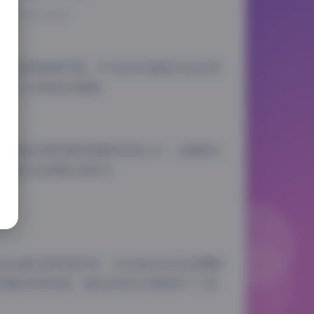
025-7-31 14:51
lla的188套高清写真。作为近年来备受关注的网
品收获了众多粉丝的喜爱。
从清新的日常风格到性感的时尚大片，从甜美的
的气质和专业的镜头表现力。
：首先是光影运用非常讲究，无论是自然光还是棚拍
惊喜的视觉体验；最后是色彩处理很有个人特