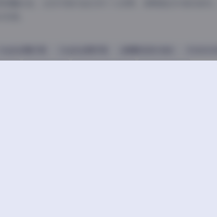
要提醒的是，这些写真作品仅供个人欣赏，请尊重创作者的版权
的发展。
Cosplay图集下载
Cosplay套图下载
jk制服白丝袜小仙女
PotatoGod
古风图
合集打包下载
唯美清新美少女图片
套图完整版下载
豆
上一篇
sWarmJ写真集74套打包下载60GB