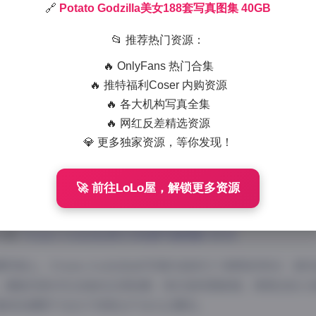
🔗
Potato Godzilla美女188套写真图集 40GB
2025-7-31 14:51
|
典藏资源
|
2
687 字
|
3 分钟
📂 推荐热门资源：
🔥 OnlyFans 热门合集
跟大家分享的是一组让人惊艳的写真合集——Potato Godzi
🔥 推特福利Coser 内购资源
，Potato Godzilla以其独特的个人风格和高质量的写真作
🔥 各大机构写真全集
🔥 网红反差精选资源
💎 更多独家资源，等你发现！
写真合集容量达到40GB，包含了188套不同风格的写真作品。
到酷炫的街头造型，每一套都展现了Potato Godzilla多变
🚀 前往LoLo屋，解锁更多资源
详情:
Potato Godzilla美女188套写真图集 40GB
摄风格上，Potato Godzilla的写真作品有几个鲜明的特点
，都能完美衬托出她的五官轮廓；其次是构图新颖，常常会给人
整体色调既不会过于浓艳也不会太过寡淡。