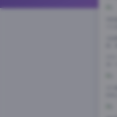
特别
不少充
在拍
畅，
作为一
每一
对于
称得上