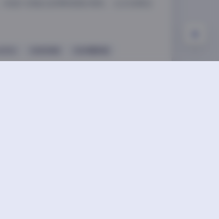
。希望大家能在欣赏美图的同时，也支持原创
zilla
丝袜的诱惑
丝袜美腿诱惑
下一篇
唐翩翩写真集8套无水印版私藏内容