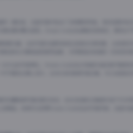
值得一提的是，这组写真中包含了多种服饰风格。有时是简约的
满创意的概念造型。Potato Godzilla都能完美驾驭，展现
摄氛围方面，这些写真作品既有轻松活泼的日常场景，也有深沉
背景选择也与服装造型相得益彰，共同营造出和谐统一的视觉效
位专业的写真博主，Potato Godzilla对每套作品的细节都
个环节都经过精心设计。这40GB的高清写真合集，可以说是她
喜欢收藏高清写真的朋友来说，这份188套的合集绝对是不可多
是精品。如果你也欣赏Potato Godzilla的写真风格，这组