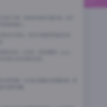
白T恤牛仔裤，有时是华丽的礼服长裙，还有
出不同风格的魅力。
内敛的艺术表达。室内外场景的转换自然流
果。
把控得相当到位。从妆容、发型到配饰、pose，
夜间模式
多年来用心创作的精华呈现。
Sans Serif
Serif
浅阴影
深阴影
得的优质资源。无论是从数量还是质量来看，都
作品绝对值得收藏。
关闭
日落
暗化
灰度