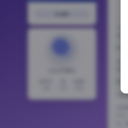
搜索
今天要
络红人
这组
校园风
LoLo写真社
15737
11
2353
文章
分类
标签
内容
在拍
灯光
色，